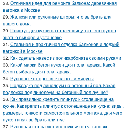
28.
Отличная идея для ремонта балкона: деревянная
вагонка в Москве
29.
Жалюзи или рулонные шторы: что выбрать для
вашего дома
30.
Плинтус для кухни на столешницу: все, что нужно
знать о выборе и установке
31.
Стильная и практичная отделка балконов и лоджий
вагонкой в Москве
32.
Как сделать навес из поликарбоната своими руками
33.
Какой марки бетон нужен для пола гаража. Какой
бетон выбрать для пола гаража
34.
Рулонные шторы: все плюсы и минусы
35.
Подкладка под линолеум на бетонный пол. Какая
подложка под линолеум на бетонный пол лучше?
36.
Как правильно крепить плинтус к столешнице на
кухне. Как крепить плинтус к столешнице на кухне: виды,
размеры, тонкости самостоятельного монтажа, для чего
нужен и как выбрать плинтус
37.
Рулонная штора уют инструкция по установке