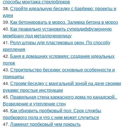
способы монтажа стеклоблоков
38.
Стройте идеальную беседку с барбекю: проекты и
идеи
39.
Как бетонировать в мороз. Заливка бетона в мороз
40.
Как правильно установить супердиффузионную
мембрану под металлочерепицу
41.
Ролл шторы для пластиковых окон. По способу
крепления
42.
Баня в домашних условиях: создание идеальных
полок
43.
Строительство беседки: основные особенности и
принципы
44.
Строим беседку с мангальной зоной на даче своими
руками: простые инструкции
45.
Правильная стена каркасного дома по канадской..
Возведение и утепление стен
46.
Как обновить пробковый пол. Срок службы
пробкового пола и что с ним может случиться
47.
Ламинат пробковый чем покрыть