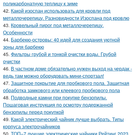
поликарбонатную теплицу к зиме
42.
Какой изоспан использовать для кровли под
металлочерепицу. Разновидности Изоспана под кровлю
43.
Кровельный пирог под металлочерепицу.
Особенности
44.
Барбекю-островы: 40 идей для создания уютной
зоны для барбекю
45.
Фильтры грубой и тонкой очистки воды. Грубой
очистки
46.
В частном доме обязательно нужен выход на чердак -
ведь там можно оборудовать мини-спортзал!
47.
Защитное покрытие для пробкового пола. Защитная
обработка замкового или клеевого пробкового пола
48.
Подводные камни при покупке бензопилы.
Пошаговая инструкция по осмотру подержанной
бензопилы перед покупкой
49.
Какой электрический чайник лучше выбрать. Типы
корпуса электрочайников
50.
ТОП–7 лучшие электрические чайники Рейтинг 2023..