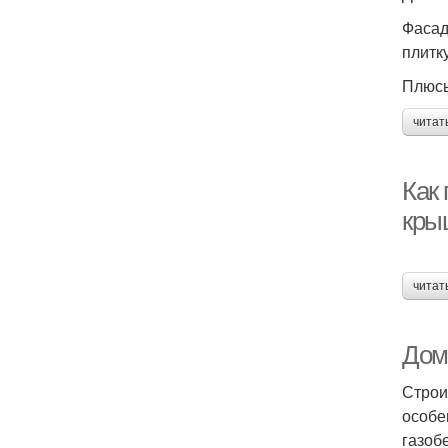
Фасад
плитк
Плюс
читат
Как
кры
читат
Дом
Строи
особе
газоб