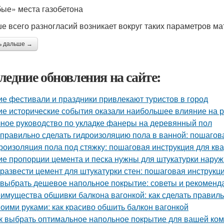
ые» места газобетона
е всего разногласий возникает вокруг таких параметров мат
ь дальше →
ледние обновления на сайте:
ие фестивали и праздники привлекают туристов в город
ие исторические события оказали наибольшее влияние на 
ное руководство по укладке фанеры на деревянный пол
 правильно сделать гидроизоляцию пола в ванной: пошагов
роизоляция пола под стяжку: пошаговая инструкция для кв
ие пропорции цемента и песка нужны для штукатурки наруж
 развести цемент для штукатурки стен: пошаговая инструкц
 выбрать дешевое напольное покрытие: советы и рекоменд
имущества обшивки балкона вагонкой: как сделать правил
оими руками: как красиво обшить балкон вагонкой
к выбрать оптимальное напольное покрытие для вашей ком