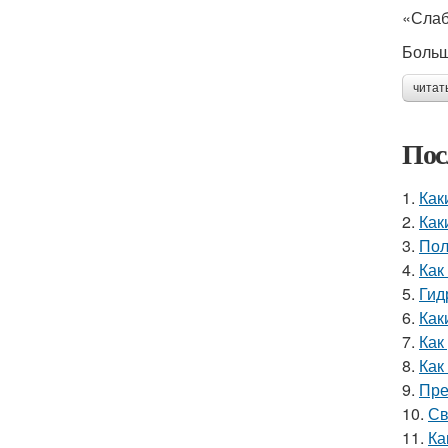
«Слаб
Больш
читат
Пос
1.
Как
2.
Как
3.
Пол
4.
Как
5.
Гид
6.
Как
7.
Как
8.
Как
9.
Пре
10.
Св
11.
Ка