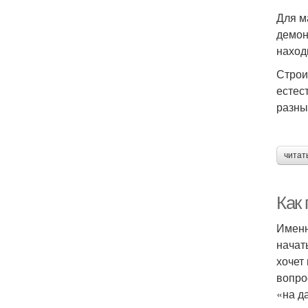
Для м
демон
наход
Строи
естес
разны
читат
Как 
Именн
начат
хочет
вопро
«на д