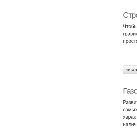
Стр
Чтобы
грави
прост
читат
Газо
Разви
самых
харак
налич