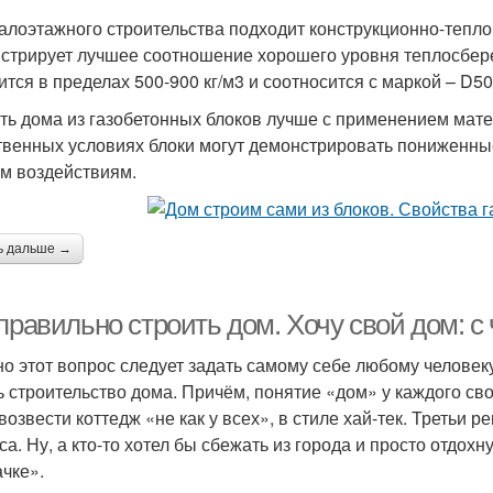
алоэтажного строительства подходит конструкционно-тепло
стрирует лучшее соотношение хорошего уровня теплосбере
ится в пределах 500-900 кг/м3 и соотносится с маркой – D5
ть дома из газобетонных блоков лучше с применением мат
твенных условиях блоки могут демонстрировать пониженные
м воздействиям.
ь дальше →
правильно строить дом. Хочу свой дом: с 
о этот вопрос следует задать самому себе любому человек
ь строительство дома. Причём, понятие «дом» у каждого своё
 возвести коттедж «не как у всех», в стиле хай-тек. Треть
са. Ну, а кто-то хотел бы сбежать из города и просто отдох
ачке».