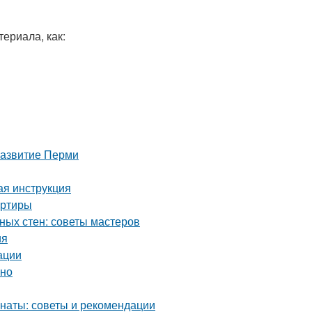
ериала, как:
развитие Перми
ая инструкция
артиры
ных стен: советы мастеров
ия
ации
ьно
наты: советы и рекомендации