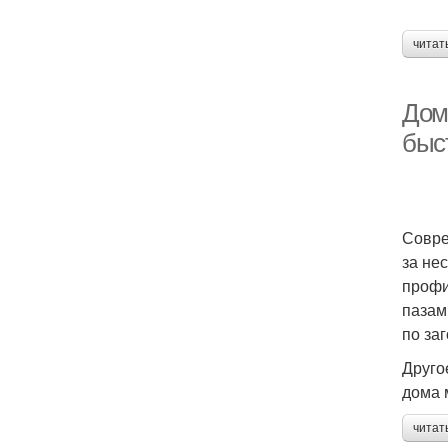
читат
Дом 
быс
Совре
за не
профи
пазам
по за
Друго
дома 
читат