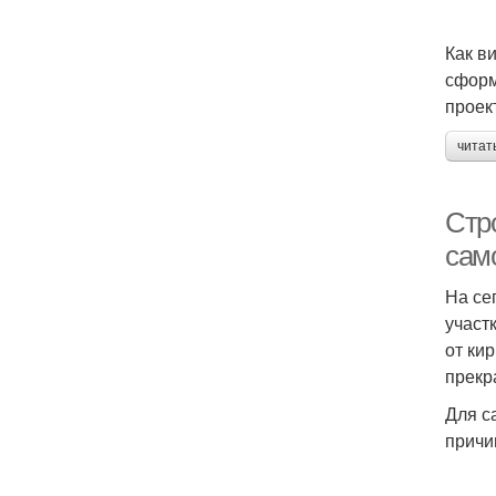
Как в
сформ
проек
читат
Стро
сам
На се
участ
от ки
прекр
Для с
причи