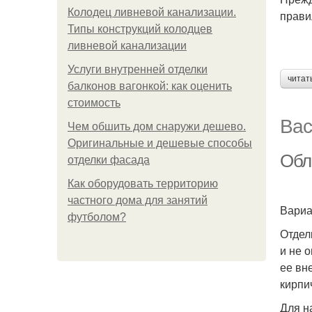
Колодец ливневой канализации.
прави
Типы конструкций колодцев
ливневой канализации
Услуги внутренней отделки
читат
балконов вагонкой: как оценить
стоимость
Вас
Чем обшить дом снаружи дешево.
Оригинальные и дешевые способы
Обл
отделки фасада
Как оборудовать территорию
частного дома для занятий
Вариа
футболом?
Отдел
и не 
ее вн
кирпи
Для н