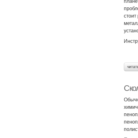
плане
пробл
стоит
метал
устан
Инстр
читат
Ско
Обычн
химич
пеноп
пеноп
полис