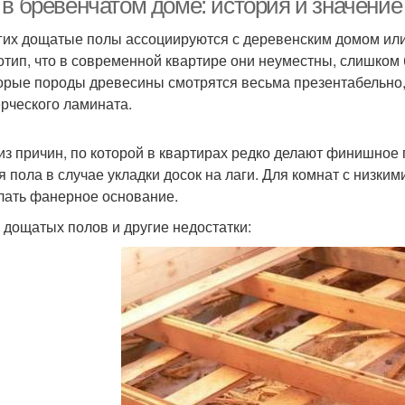
 в бревенчатом доме: история и значение
гих дощатые полы ассоциируются с деревенским домом ил
отип, что в современной квартире они неуместны, слишком 
орые породы древесины смотрятся весьма презентабельно, б
рческого ламината.
из причин, по которой в квартирах редко делают финишное 
я пола в случае укладки досок на лаги. Для комнат с низким
лать фанерное основание.
у дощатых полов и другие недостатки: