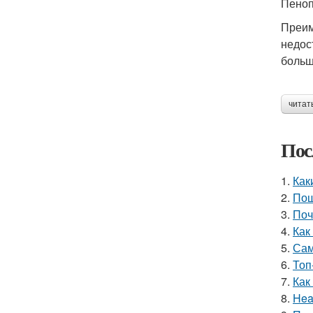
Пеноп
Преим
недос
больш
читат
Пос
1.
Как
2.
Пош
3.
Поч
4.
Как
5.
Сам
6.
Топ
7.
Как
8.
Hea