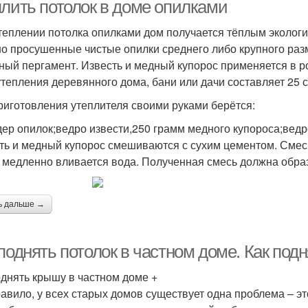
плить потолок в доме опилками
теплении потолка опилками дом получается тёплым экологи
о просушенные чистые опилки среднего либо крупного разм
ный пергамент. Известь и медный купорос применяется в р
утепления деревянного дома, бани или дачи составляет 25 с
риготовления утеплителя своими руками берётся:
дер опилок;ведро извести,250 грамм медного купороса;ведр
ть и медный купорос смешиваются с сухим цементом. Смес
 медленно вливается вода. Полученная смесь должна образ
ь дальше →
поднять потолок в частном доме. Как под
однять крышу в частном доме +
равило, у всех старых домов существует одна проблема – э