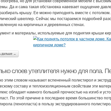
 обогрева, но для установки современной мебели с высок
емы. Да и сама такая обстановка навевает ощущение давле
 разбирать крышу. Ее можно приподнять вместе с потолком.
лический швеллер. Сейчас мы постараемся подробней разоб
овленную на кирпичных и деревянных стенах.
умент и материалы, используемые для поднятия крыши ки
ь дальше →
лько слоев утеплителя нужно для пола. П
о этим словом называют вспененный полистирол и экструд
ескому составу и теплоизоляционным свойствам эти матери
лекс обладает намного большей прочностью на изгиб и уст
ласт. По этой причине в последнее время большинство пот
тирола (пенопласта) в пользу экструдированного полистиро