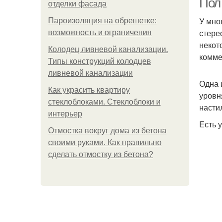
Пол
отделки фасада
У мно
Пароизоляция на обрешетке:
стере
возможность и ограничения
некот
Колодец ливневой канализации.
комме
Типы конструкций колодцев
ливневой канализации
Одна 
Как украсить квартиру
уровн
стеклоблоками. Стеклоблоки и
насти
интерьер
Есть 
Отмостка вокруг дома из бетона
своими руками. Как правильно
сделать отмостку из бетона?