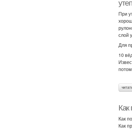
уте
При у
хорош
рулон
слой 
Для п
10 вё
Извес
потом
читат
Как 
Как п
Как п