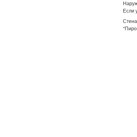
Наруж
Если 
Стена
"Пиро