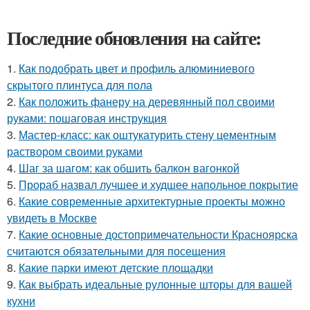
Последние обновления на сайте:
1.
Как подобрать цвет и профиль алюминиевого
скрытого плинтуса для пола
2.
Как положить фанеру на деревянный пол своими
руками: пошаговая инструкция
3.
Мастер-класс: как оштукатурить стену цементным
раствором своими руками
4.
Шаг за шагом: как обшить балкон вагонкой
5.
Прораб назвал лучшее и худшее напольное покрытие
6.
Какие современные архитектурные проекты можно
увидеть в Москве
7.
Какие основные достопримечательности Красноярска
считаются обязательными для посещения
8.
Какие парки имеют детские площадки
9.
Как выбрать идеальные рулонные шторы для вашей
кухни