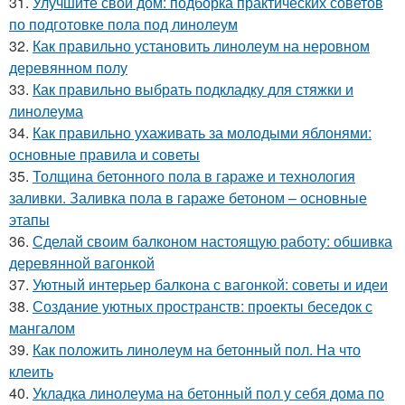
31.
Улучшите свой дом: подборка практических советов
по подготовке пола под линолеум
32.
Как правильно установить линолеум на неровном
деревянном полу
33.
Как правильно выбрать подкладку для стяжки и
линолеума
34.
Как правильно ухаживать за молодыми яблонями:
основные правила и советы
35.
Толщина бетонного пола в гараже и технология
заливки. Заливка пола в гараже бетоном – основные
этапы
36.
Сделай своим балконом настоящую работу: обшивка
деревянной вагонкой
37.
Уютный интерьер балкона с вагонкой: советы и идеи
38.
Создание уютных пространств: проекты беседок с
мангалом
39.
Как положить линолеум на бетонный пол. На что
клеить
40.
Укладка линолеума на бетонный пол у себя дома по