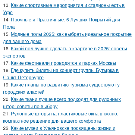
13.
Какие спортивные мероприятия и стадионы есть в
Уфе
14.
Прочные и Практичные: 6 Лучших Покрытий для
Пола
15.
Модные полы 2025: как выбрать идеальное покрытие
для вашего дома
16.
Какой пол лучше сделать в квартире в 2025: советы
экспертов
17.
Какие фестивали проводятся в парках Москвы
18.
Где купить билеты на концерт группы Бутырка в
Санкт-Петербурге
19.
Какие планы по развитию туризма существуют у
городских властей
20.
Какие ткани лучше всего подходят для рулонных
штор: советы по выбору
21.
Рулонные шторы на пластиковые окна в кухню:
компактное решение для вашего комфорта
22.
Какие музеи в Ульяновске посвящены жизни и