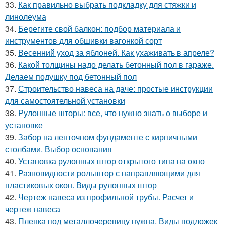
33.
Как правильно выбрать подкладку для стяжки и
линолеума
34.
Берегите свой балкон: подбор материала и
инструментов для обшивки вагонкой сорт
35.
Весенний уход за яблоней. Как ухаживать в апреле?
36.
Какой толщины надо делать бетонный пол в гараже.
Делаем подушку под бетонный пол
37.
Строительство навеса на даче: простые инструкции
для самостоятельной установки
38.
Рулонные шторы: все, что нужно знать о выборе и
установке
39.
Забор на ленточном фундаменте с кирпичными
столбами. Выбор основания
40.
Установка рулонных штор открытого типа на окно
41.
Разновидности рольштор с направляющими для
пластиковых окон. Виды рулонных штор
42.
Чертеж навеса из профильной трубы. Расчет и
чертеж навеса
43.
Пленка под металлочерепицу нужна. Виды подложек