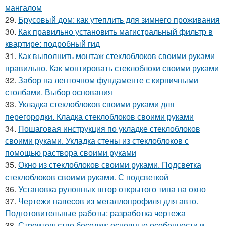
мангалом
29.
Брусовый дом: как утеплить для зимнего проживания
30.
Как правильно установить магистральный фильтр в
квартире: подробный гид
31.
Как выполнить монтаж стеклоблоков своими руками
правильно. Как монтировать стеклоблоки своими руками
32.
Забор на ленточном фундаменте с кирпичными
столбами. Выбор основания
33.
Укладка стеклоблоков своими руками для
перегородки. Кладка стеклоблоков своими руками
34.
Пошаговая инструкция по укладке стеклоблоков
своими руками. Укладка стены из стеклоблоков с
помощью раствора своими руками
35.
Окно из стеклоблоков своими руками. Подсветка
стеклоблоков своими руками. С подсветкой
36.
Установка рулонных штор открытого типа на окно
37.
Чертежи навесов из металлопрофиля для авто.
Подготовительные работы: разработка чертежа
38.
Строительство беседки: основные особенности и