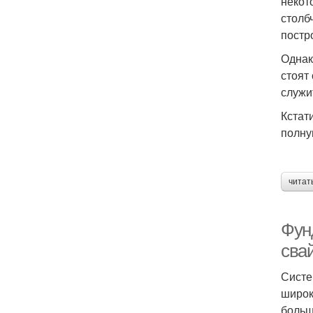
некот
столб
постр
Однак
стоят
служи
Кстат
полну
читат
Фун
сва
Систе
широк
больш