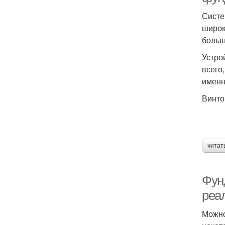
Систе
широк
больш
Устро
всего
именн
Винто
читат
Фун
реа
Можно