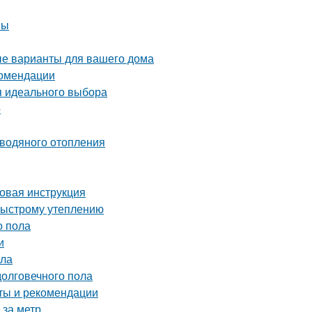
вы
е варианты для вашего дома
комендации
я идеального выбора
о
 водяного отопления
овая инструкция
быстрому утеплению
о пола
и
ола
долговечного пола
еты и рекомендации
 за метр