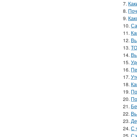
7.
Как
8.
Поч
9.
Как
10.
Са
11.
Ка
12.
Вы
13.
ТО
14.
Вы
15.
Уд
16.
Пе
17.
Ут
18.
Ка
19.
По
20.
По
21.
Бе
22.
Вы
23.
Де
24.
С 
25.
Сэ