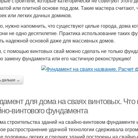
орые строители, которые категорически не советуют этого д
чатой или плитной основе под дом. Такие мастера считают,
оек или легких дачных домиков.
о, нужно напомнить, что существуют целые города, дома ко
 они не одно десятилетие. Практика использование таких фу
ть надежной основой даже для массивных домов.
и, с помощью винтовых свай можно сделать не только фунд
ю замену фундамента или его частичную реконструкцию!
ь дальше →
дамент для дома на сваях винтовых. Что 
йно-винтового фундамента
ма строительства зданий на свайно-винтовом фундаменте из
ое распространение удачной технологии сдерживала огромн
е половины легких и средних зданий построены на свайно