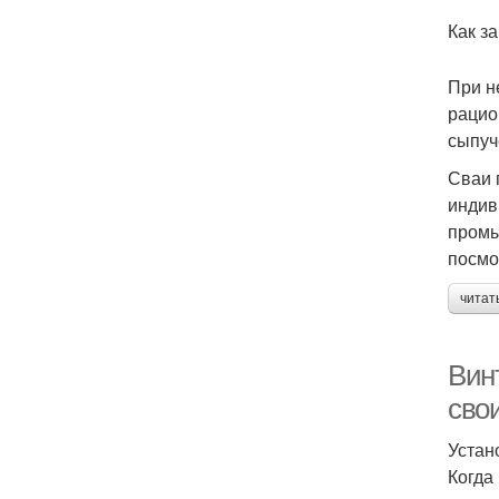
Как з
При н
рацио
сыпуч
Сваи 
индив
промы
посмо
читат
Вин
сво
Устан
Когда