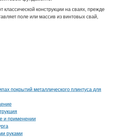
т классической конструкции на сваях, прежде
тавляет поле или массив из винтовых свай,
пах покрытий металлического плинтуса для
щение
трукция
ре и применении
урга
ими руками