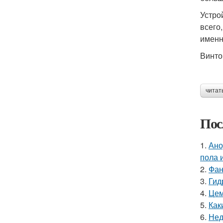
Устро
всего
именн
Винто
читат
Пос
1.
Ано
пола 
2.
Фан
3.
Гид
4.
Цем
5.
Как
6.
Нед