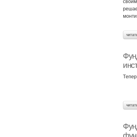
своим
решае
монти
читат
Фун
инс
Тепер
читат
Фун
фун