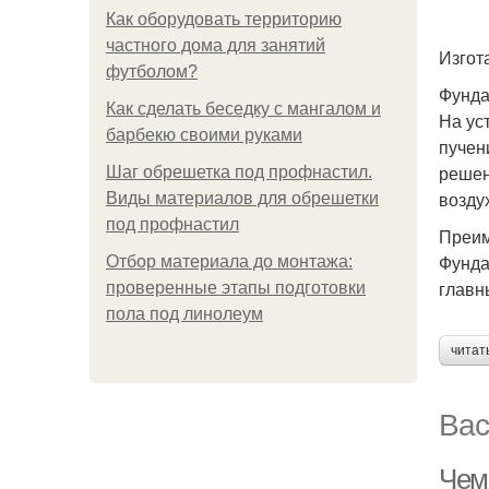
Как оборудовать территорию
частного дома для занятий
Изгот
футболом?
Фунда
Как сделать беседку с мангалом и
На ус
барбекю своими руками
пучен
решен
Шаг обрешетка под профнастил.
возду
Виды материалов для обрешетки
под профнастил
Преим
Фунда
Отбор материала до монтажа:
главн
проверенные этапы подготовки
пола под линолеум
читат
Вас
Чем