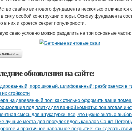
йство свайно винтового фундамента несколько отличается о
, в силу особой конструкции опоры. Основу фундамента сос
о в них и кроется секрет популярности.
вую сваю условно можно разделить на три основные части:
ь дальше →
ледние обновления на сайте:
дированный, порошковый, шлифованный: разбираемся в ти
и их стойкости
ера на деревянный пол: как стильно оформить ваше поме
роизоляция под плитку для ванной комнаты: пошаговая инс
ентная смесь для штукатурки: все, что нужно знать о выбо
ие лучшие места для прогулок вдоль каналов Санкт-Петерб
орогое и практичное напольное покрытие: как сделать сво