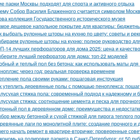
ие парки Москвы подходят для спорта и активного отдыха
ему Собор Василия Блаженного считается символом Моск
ова коллекция Государственного исторического музея
мое дешевое напольное покрытие для квартиры: бюджетны
к выбрать рулонные шторы на кухню по цвету: советы и ре
бираем рулонные шторы на кухню: полное руководство дл
П-14 лучших перфораторов для дома 2025: цена и качеств
берите лучший перфоратор для дома: топ-22 моделей
обный и теплый пол без бетона: как использовать маты для
ноплэкс через год: реальная проверка временем
епление пола своими руками: пошаговая инструкция
к утеплить деревянные полы с помощью пеноплекса: пошаг
лусухая стяжка пола: современный подход к надежному и 
лусухая стяжка: соотношение цемента и песка для прочног
тонный пол в деревянном доме: преимущества и недостатк
бор между бетонной и сухой стяжкой для пирога теплого п
ревянные лаги по монолитной плите: создание прочного и 
чего начать ремонт в квартире-вторичке: проверенные сов
кономь на полировке паркета в Санкт-Петербурге: от 50 руб