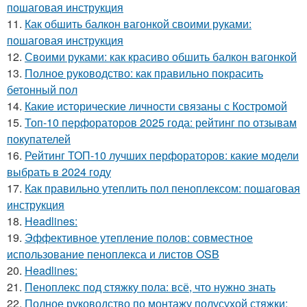
пошаговая инструкция
11.
Как обшить балкон вагонкой своими руками:
пошаговая инструкция
12.
Своими руками: как красиво обшить балкон вагонкой
13.
Полное руководство: как правильно покрасить
бетонный пол
14.
Какие исторические личности связаны с Костромой
15.
Топ-10 перфораторов 2025 года: рейтинг по отзывам
покупателей
16.
Рейтинг ТОП-10 лучших перфораторов: какие модели
выбрать в 2024 году
17.
Как правильно утеплить пол пеноплексом: пошаговая
инструкция
18.
Headlines:
19.
Эффективное утепление полов: совместное
использование пеноплекса и листов OSB
20.
Headlines:
21.
Пеноплекс под стяжку пола: всё, что нужно знать
22.
Полное руководство по монтажу полусухой стяжки: