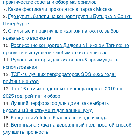
практические советы и обзор материалов
7.
Какие фестивали проводятся в парках Москвы
8.
Где купить билеты на концерт группы Бутырка в Санкт-
Петербурге
9.
Стильные и практичные жалюзи на кухню: выбор
идеального варианта
10.
Расписание концертов Дидюли в Нижнем Тагиле: не
пропусти выступление любимого исполнителя
11.
Рулонные шторы для кухни: топ-5 преимуществ
использования
12.
ТОП-10 лучших перфораторов SDS 2025 года:
рейтинг и обзор
13.
Топ-16 самых надёжных перфораторов с 2019 по
2025 год: рейтинг и обзор
14.
Лучший перфоратор для дома: как выбрать
идеальный инструмент для ваших нужд
15.
Концерты Zoloto в Красноярске: где и когда
16.
Бетонная стяжка на деревянный пол: простой способ
улучшить прочность