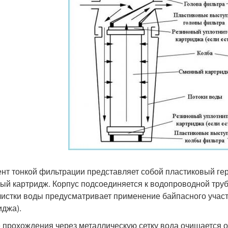
нт тонкой фильтрации представляет собой пластиковый гер
ый картридж. Корпус подсоединяется к водопроводной тру
чистки воды предусматривает применение байпасного участ
иджа).
 прохождения через металлическую сетку вода очищается о