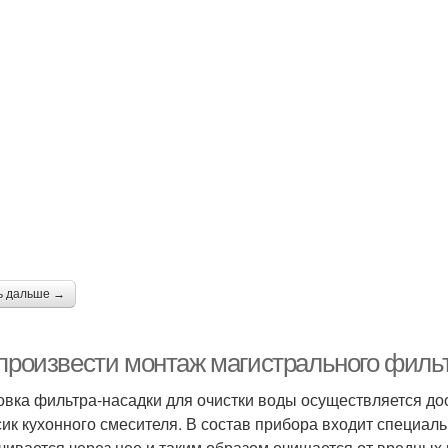
ь дальше →
 произвести монтаж магистрального филь
овка фильтра-насадки для очистки воды осуществляется дос
сик кухонного смесителя. В состав прибора входит специал
чивается через нее и таким образом очищается от вредных