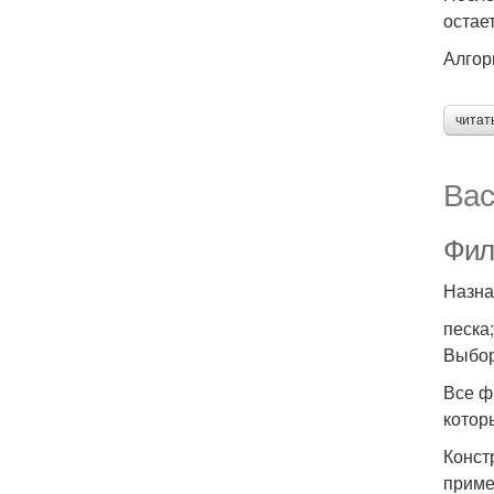
остае
Алгор
читат
Вас
Филь
Назна
песка
Выбор
Все ф
котор
Конст
приме