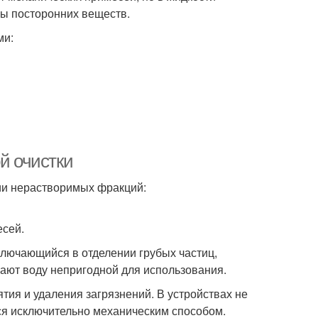
ры посторонних веществ.
ми:
й очистки
нии нерастворимых фракций:
есей.
ключающийся в отделении грубых частиц,
лают воду непригодной для использования.
тия и удаления загрязнений. В устройствах не
я исключительно механическим способом.