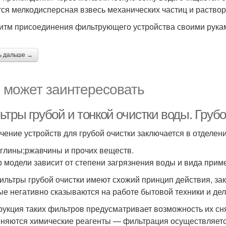
тся мелкодисперсная взвесь механических частиц и раство
итм присоединения фильтрующего устройства своими рука
ь дальше →
 может заинтересовать
тры грубой и тонкой очистки воды. Грубо
чение устройств для грубой очистки заключается в отделе
;глины;ржавчины и прочих веществ.
 модели зависит от степени загрязнения воды и вида прим
ильтры грубой очистки имеют схожий принцип действия, за
ые негативно сказываются на работе бытовой техники и де
рукция таких фильтров предусматривает возможность их сня
няются химические реагенты — фильтрация осуществляетс