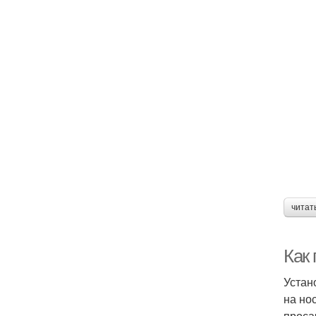
читат
Как
Устан
на но
проса