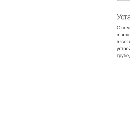
Уст
С пом
в вод
взвес
устро
трубе