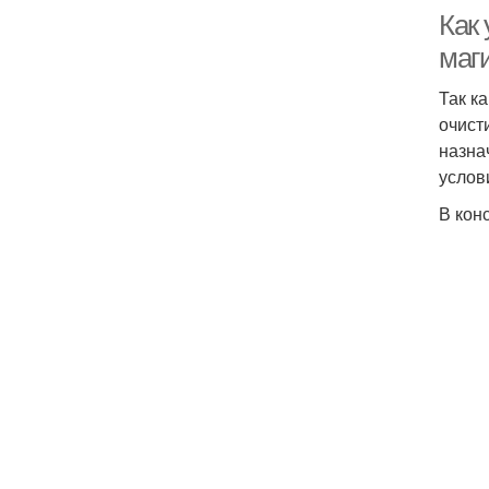
Как
маг
Так к
очист
назна
услов
В кон