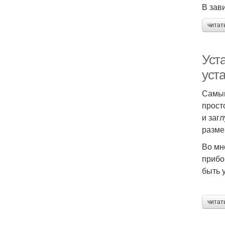
В зав
читат
Уст
уст
Самым
прост
и заг
разме
Во мн
прибо
быть 
читат