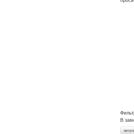
Фильт
В зав
читат