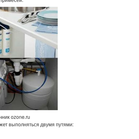
чник ozone.ru
ожет выполняться двумя путями: