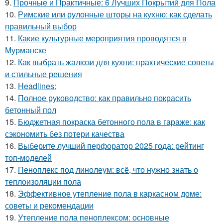
9.
Прочные и Практичные: 6 Лучших Покрытий для Пола
10.
Римские или рулонные шторы на кухню: как сделать
правильный выбор
11.
Какие культурные мероприятия проводятся в
Мурманске
12.
Как выбрать жалюзи для кухни: практические советы
и стильные решения
13.
Headlines:
14.
Полное руководство: как правильно покрасить
бетонный пол
15.
Бюджетная покраска бетонного пола в гараже: как
сэкономить без потери качества
16.
Выберите лучший перфоратор 2025 года: рейтинг
топ-моделей
17.
Пеноплекс под линолеум: всё, что нужно знать о
теплоизоляции пола
18.
Эффективное утепление пола в каркасном доме:
советы и рекомендации
19.
Утепление пола пеноплексом: основные