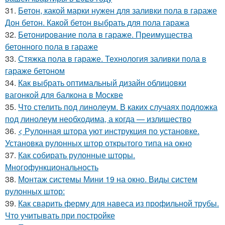
31.
Бетон, какой марки нужен для заливки пола в гараже
Дон бетон. Какой бетон выбрать для пола гаража
32.
Бетонирование пола в гараже. Преимущества
бетонного пола в гараже
33.
Стяжка пола в гараже. Технология заливки пола в
гараже бетоном
34.
Как выбрать оптимальный дизайн облицовки
вагонкой для балкона в Москве
35.
Что стелить под линолеум. В каких случаях подложка
под линолеум необходима, а когда — излишество
36.
< Рулонная штора уют инструкция по установке.
Установка рулонных штор открытого типа на окно
37.
Как собирать рулонные шторы.
Многофункциональность
38.
Монтаж системы Мини 19 на окно. Виды систем
рулонных штор:
39.
Как сварить ферму для навеса из профильной трубы.
Что учитывать при постройке