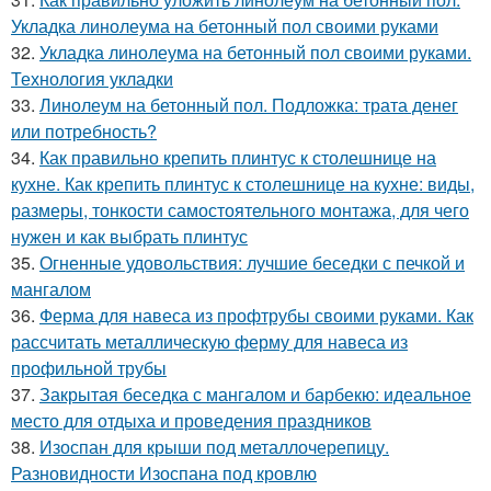
Укладка линолеума на бетонный пол своими руками
32.
Укладка линолеума на бетонный пол своими руками.
Технология укладки
33.
Линолеум на бетонный пол. Подложка: трата денег
или потребность?
34.
Как правильно крепить плинтус к столешнице на
кухне. Как крепить плинтус к столешнице на кухне: виды,
размеры, тонкости самостоятельного монтажа, для чего
нужен и как выбрать плинтус
35.
Огненные удовольствия: лучшие беседки с печкой и
мангалом
36.
Ферма для навеса из профтрубы своими руками. Как
рассчитать металлическую ферму для навеса из
профильной трубы
37.
Закрытая беседка с мангалом и барбекю: идеальное
место для отдыха и проведения праздников
38.
Изоспан для крыши под металлочерепицу.
Разновидности Изоспана под кровлю