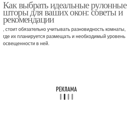
Как выбрать идеальные рулонные
Механизм для рулонной
Цепочный механизм
шторы для ваших окон: советы и
шторы
рекомендации
, стоит обязательно учитывать разновидность комнаты,
где их планируется размещать и необходимый уровень
Шариковый механизм
Рулонная штора
освещенности в ней.
Шторы по сравнению
Шторы на окна
Уход за рулонными
Шторы из ткани
шторами