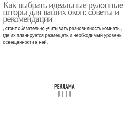
Как выбрать идеальные рулонные
Окна под рулонные
Цепочный механизм
шторы для ваших окон: советы и
шторы
рекомендации
, стоит обязательно учитывать разновидность комнаты,
где их планируется размещать и необходимый уровень
Шариковый механизм
Рулонная штора
освещенности в ней.
Шторы по сравнению
Шторы на окна
Уход за рулонными
Шторы из ткани
шторами