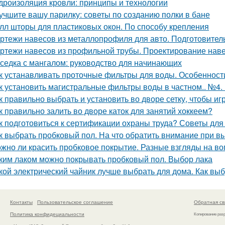
дроизоляция кровли: принципы и технологии
учшите вашу парилку: советы по созданию полки в бане
лл шторы для пластиковых окон. По способу крепления
ртежи навесов из металлопрофиля для авто. Подготовител
ртежи навесов из профильной трубы. Проектирование нав
седка с мангалом: руководство для начинающих
к устанавливать проточные фильтры для воды. Особенност
к установить магистральные фильтры воды в частном.. №4
к правильно выбрать и установить во дворе сетку, чтобы иг
к правильно залить во дворе каток для занятий хоккеем?
к подготовиться к сертификации охраны труда? Советы дл
к выбрать пробковый пол. На что обратить внимание при в
жно ли красить пробковое покрытие. Разные взгляды на во
ким лаком можно покрывать пробковый пол. Выбор лака
кой электрический чайник лучше выбрать для дома. Как вы
Контакты
Пользовательское соглашение
Обратная св
Политика конфидециальности
Копирование раз