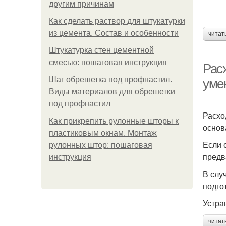
другим причинам
Как сделать раствор для штукатурки
из цемента. Состав и особенности
читат
Штукатурка стен цементной
смесью: пошаговая инструкция
Рас
Шаг обрешетка под профнастил.
уме
Виды материалов для обрешетки
под профнастил
Расхо
Как прикрепить рулонные шторы к
основ
пластиковым окнам. Монтаж
Если 
рулонных штор: пошаговая
предв
инструкция
В слу
подго
Устра
читат