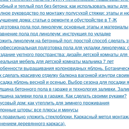
обный и теплый пол без бетона: как использовать маты для
лное руководство по монтажу полусухой стяжки: этапы и н
учшение дома: статьи о ремонте и обустройстве в Т-Ж
дготовка пола под линолеум: основные этапы и материалы
авнение пола под линолеум: инструкция по укладке
ожить линолеум на бетонный пол: простой способ сделать 
офессиональная подготовка пола для укладки линолеума: 
здание уютного пространства: дизайн детской комнаты для
еальная мебель для детской комнаты мальчика 7 лет
обенности выращивания колоновидных яблонь. Ботаничес
к сделать красивую отделку балкона вагонкой изнутри свои
садка яблонь весной и осенью. Выбор сезона для посадки 
лщина бетонного пола в гараже и технология заливки. Зали
лщина заливки пола в гараже. Как сделать своими руками?
усовый дом: как утеплить для зимнего проживания
лонные шторы: все плюсы и минусы
к правильно уложить стеклоблоки. Каркасный метод монтажа
нением деревянного каркаса).