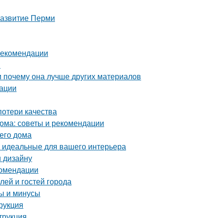
развитие Перми
 рекомендации
н
и почему она лучше других материалов
дации
потери качества
дома: советы и рекомендации
его дома
ь идеальные для вашего интерьера
и дизайну
комендации
ей и гостей города
ы и минусы
рукция
трукция