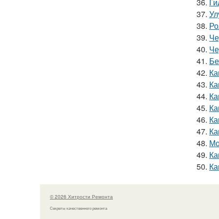
36.
Ги
37.
Ул
38.
Ро
39.
Че
40.
Че
41.
Бе
42.
Ка
43.
Ка
44.
Ка
45.
Ка
46.
Ка
47.
Ка
48.
Мо
49.
Ка
50.
Ка
© 2026 Хитрости Ремонта
Секреты качественного ремонта