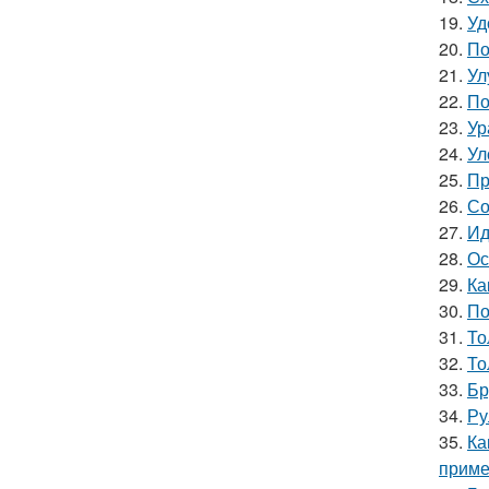
19.
Уд
20.
По
21.
Ул
22.
По
23.
Ур
24.
Ул
25.
Пр
26.
Со
27.
Ид
28.
Ос
29.
Ка
30.
По
31.
То
32.
То
33.
Бр
34.
Ру
35.
Ка
приме