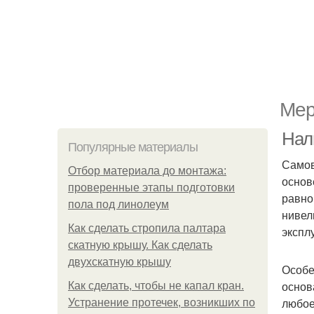
Мер
Нал
Популярные материалы
Самов
Отбор материала до монтажа:
основ
проверенные этапы подготовки
равно
пола под линолеум
нивел
Как сделать стропила палтара
экспл
скатную крышу. Как сделать
двухскатную крышу
Особе
основ
Как сделать, чтобы не капал кран.
любое
Устранение протечек, возникших по