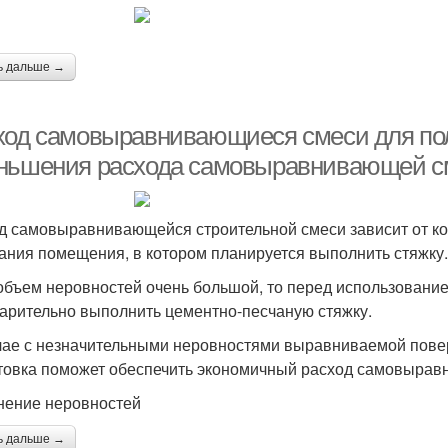
ь дальше →
ход самовыравнивающиеся смеси для по
ньшения расхода самовыравнивающей с
д самовыравнивающейся строительной смеси зависит от ко
ания помещения, в котором планируется выполнить стяжку.
объем неровностей очень большой, то перед использован
арительно выполнить цементно-песчаную стяжку.
чае с незначительными неровностями выравниваемой повер
товка поможет обеспечить экономичный расход самовырав
нение неровностей
ь дальше →