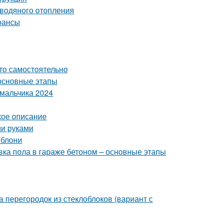
 водяного отопления
юансы
это самостоятельно
основные этапы
 мальчика 2024
кое описание
ми руками
яблони
вка пола в гараже бетоном – основные этапы
 перегородок из стеклоблоков (вариант с