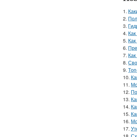
1.
Как
2.
Пол
3.
Гид
4.
Как
5.
Как
6.
Пре
7.
Как
8.
Сво
9.
Топ
10.
Ка
11.
Мо
12.
По
13.
Ка
14.
Ка
15.
Ка
16.
Мо
17.
Ут
18.
Сх