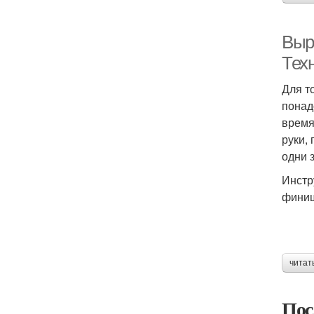
Выр
Тех
Для т
понад
время
руки,
одни 
Инстр
финиш
читат
Пос