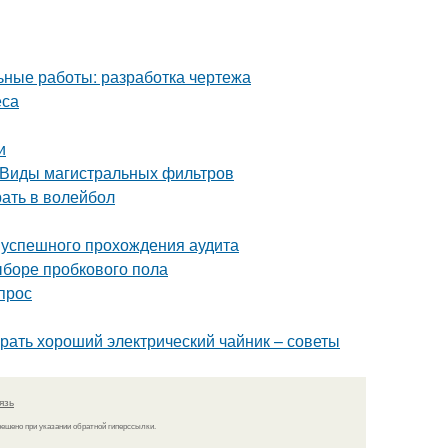
ьные работы: разработка чертежа
еса
и
. Виды магистральных фильтров
рать в волейбол
я успешного прохождения аудита
ыборе пробкового пола
прос
брать хороший электрический чайник – советы
язь
решено при указании обратной гиперссылки.