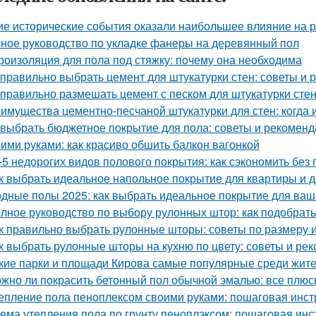
ие исторические события оказали наибольшее влияние на 
ное руководство по укладке фанеры на деревянный пол
роизоляция для пола под стяжку: почему она необходима
 правильно выбрать цемент для штукатурки стен: советы и
 правильно размешать цемент с песком для штукатурки сте
имущества цементно-песчаной штукатурки для стен: когда 
 выбрать бюджетное покрытие для пола: советы и рекомен
ими руками: как красиво обшить балкон вагонкой
-5 недорогих видов полового покрытия: как сэкономить без 
к выбрать идеальное напольное покрытие для квартиры и 
дные полы 2025: как выбрать идеальное покрытие для ваш
лное руководство по выбору рулонных штор: как подобрат
к правильно выбрать рулонные шторы: советы по размеру 
к выбрать рулонные шторы на кухню по цвету: советы и ре
кие парки и площади Кирова самые популярные среди жител
жно ли покрасить бетонный пол обычной эмалью: все плюс
епление пола пеноплексом своими руками: пошаговая инст
ема утепления пола по грунту пеноплэксом: пошаговая инс