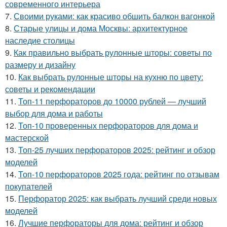
современного интерьера
7.
Своими руками: как красиво обшить балкон вагонкой
8.
Старые улицы и дома Москвы: архитектурное
наследие столицы
9.
Как правильно выбрать рулонные шторы: советы по
размеру и дизайну
10.
Как выбрать рулонные шторы на кухню по цвету:
советы и рекомендации
11.
Топ-11 перфораторов до 10000 рублей — лучший
выбор для дома и работы
12.
Топ-10 проверенных перфораторов для дома и
мастерской
13.
Топ-25 лучших перфораторов 2025: рейтинг и обзор
моделей
14.
Топ-10 перфораторов 2025 года: рейтинг по отзывам
покупателей
15.
Перфоратор 2025: как выбрать лучший среди новых
моделей
16.
Лучшие перфораторы для дома: рейтинг и обзор