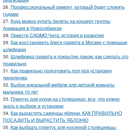
26.
Профессиональный ремонт, который будет служить
годами
27.
Куда можно купить билеты на концерт группы
Анимация в Новосибирске
28.
Оркестр CAGMO Чита: история и развитие
29.
Как восстановить блеск паркета в Москве с помощью
шлифовки
30.
Шлифовка паркета и покрытие лаком: как сделать это
правильно
31.
Как правильно подготовить пол под установку
линолеума
32.
Выбор идеальной мебели для детской комнаты
мальчика 10 лет
33.
Плинтус для кухни на столешницу: все, что нужно
знать о выборе и установке
34.
Как вырастить саженцы яблони. КАК ПРАВИЛЬНО
ПОСАДИТЬ И ВЫРАСТИТЬ ЯБЛОНЮ
35.
Как выбрать плинтус для кухонной столешницы: