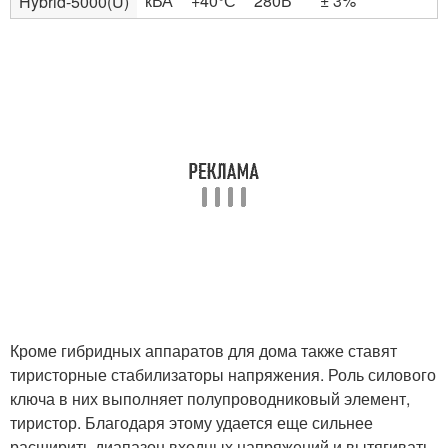
кВА
+40°С
280В
± 3%
Hybrid-5000(U)
Кроме гибридных аппаратов для дома также ставят
тиристорные стабилизаторы напряжения. Роль силового
ключа в них выполняет полупроводниковый элемент,
тиристор. Благодаря этому удается еще сильнее
расширить диапазон входных напряжений и вытягивать