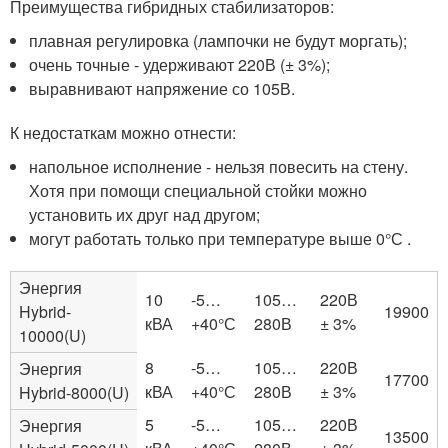
Преимущества гибридных стабилизаторов:
плавная регулировка (лампочки не будут моргать);
очень точные - удерживают 220В (± 3%);
выравнивают напряжение со 105В.
К недостаткам можно отнести:
напольное исполнение - нельзя повесить на стену.
Хотя при помощи специальной стойки можно
установить их друг над другом;
могут работать только при температуре выше 0°С .
Энергия
10
-5…
105…
220В
Hybrid-
19900
кВА
+40°С
280В
± 3%
10000(U)
8
-5…
105…
220В
Энергия
17700
кВА
+40°С
280В
± 3%
Hybrid-8000(U)
5
-5…
105…
220В
Энергия
13500