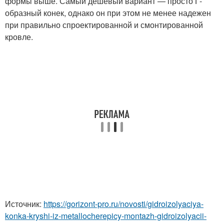
формы выше. Самый дешевый вариант — просто Г-
образный конек, однако он при этом не менее надежен
при правильно спроектированной и смонтированной
кровле.
Источник:
https://gorizont-pro.ru/novosti/gidroizolyaciya-
konka-kryshi-iz-metallocherepicy-montazh-gidroizolyacii-