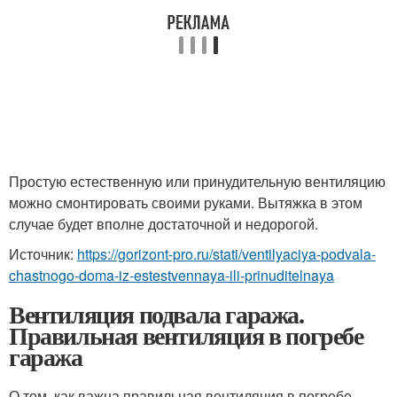
Простую естественную или принудительную вентиляцию
можно смонтировать своими руками. Вытяжка в этом
случае будет вполне достаточной и недорогой.
Источник:
https://gorizont-pro.ru/stati/ventilyaciya-podvala-
chastnogo-doma-iz-estestvennaya-ili-prinuditelnaya
Вентиляция подвала гаража.
Правильная вентиляция в погребе
гаража
О том, как важна правильная вентиляция в погребе