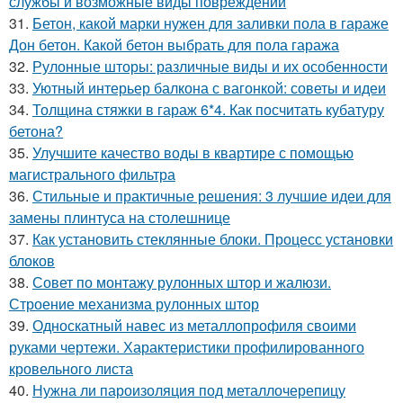
службы и возможные виды повреждений
31.
Бетон, какой марки нужен для заливки пола в гараже
Дон бетон. Какой бетон выбрать для пола гаража
32.
Рулонные шторы: различные виды и их особенности
33.
Уютный интерьер балкона с вагонкой: советы и идеи
34.
Толщина стяжки в гараж 6*4. Как посчитать кубатуру
бетона?
35.
Улучшите качество воды в квартире с помощью
магистрального фильтра
36.
Стильные и практичные решения: 3 лучшие идеи для
замены плинтуса на столешнице
37.
Как установить стеклянные блоки. Процесс установки
блоков
38.
Совет по монтажу рулонных штор и жалюзи.
Строение механизма рулонных штор
39.
Односкатный навес из металлопрофиля своими
руками чертежи. Характеристики профилированного
кровельного листа
40.
Нужна ли пароизоляция под металлочерепицу