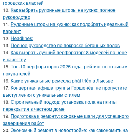
городских властей
10.
Как выбрать рулонные шторы на кухню: полное
руководство
11.
Рулонные шторы на кухню: как подобрать идеальный
вариант
12.
Headlines:
13.
Полное руководство по покраске бетонных полов
14.
Как выбрать лучший перфоратор: 8 моделей по цене
и качеству
15.
Топ-10 перфораторов 2025 года: рейтинг по отзывам
покупателей
16.
Какие уникальные ремесла phát triển в Лысьве
17.
Концертная афиша группы Горшенёв: не пропустите
выступления с уникальным стилем
18.
Строительный подход: установка пола на плиты
перекрытия в частном доме
19.
Подготовка к ремонту: основные шаги для успешного
завершения работ
20.
Экономный ремонт в новостройке: как сэкономить на