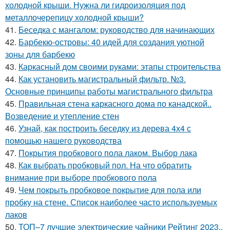
холодной крыши. Нужна ли гидроизоляция под
металлочерепицу холодной крыши?
41.
Беседка с мангалом: руководство для начинающих
42.
Барбекю-островы: 40 идей для создания уютной
зоны для барбекю
43.
Каркасный дом своими руками: этапы строительства
44.
Как установить магистральный фильтр. №3.
Основные принципы работы магистрального фильтра
45.
Правильная стена каркасного дома по канадской..
Возведение и утепление стен
46.
Узнай, как построить беседку из дерева 4х4 с
помощью нашего руководства
47.
Покрытия пробкового пола лаком. Выбор лака
48.
Как выбрать пробковый пол. На что обратить
внимание при выборе пробкового пола
49.
Чем покрыть пробковое покрытие для пола или
пробку на стене. Список наиболее часто используемых
лаков
50.
ТОП–7 лучшие электрические чайники Рейтинг 2023..