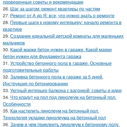
проверенные советы и рекомендации
26.
Шаг за шагом: ремонт квартиры по частям
27.
Ремонт от А до Я: все, что нужно знать о ремонте
28.
Первые шаги к новому интерьеру: начало ремонта в
квартире
29.
Создание идеальной детской комнаты для маленьких
мальчиков
30.
Какой марки бетон нужен в гараже. Какой марки
бетон нужен для фундамента гаража
31.
Устройство бетонного пола в гараже. Основные
подготовительные работы
32.
Заливка бетонного пола в гараже за 5 дней.
Инструкция по бетонированию
33.
Уютный интерьер балкона с вагонкой: советы и идеи
34.
Что кладут на пол под линолеум на бетонный пол.
Особенности
35.
Как настелить линолеум на бетонный пол.
Технология укладки линолеума на бетонный пол
36.
Зачем и чем приклеить линолеум к бетонному полу.