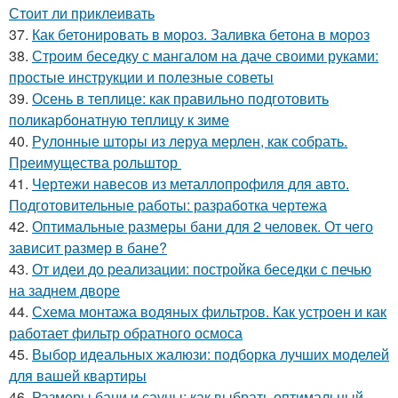
Стоит ли приклеивать
37.
Как бетонировать в мороз. Заливка бетона в мороз
38.
Строим беседку с мангалом на даче своими руками:
простые инструкции и полезные советы
39.
Осень в теплице: как правильно подготовить
поликарбонатную теплицу к зиме
40.
Рулонные шторы из леруа мерлен, как собрать.
Преимущества рольштор
41.
Чертежи навесов из металлопрофиля для авто.
Подготовительные работы: разработка чертежа
42.
Оптимальные размеры бани для 2 человек. От чего
зависит размер в бане?
43.
От идеи до реализации: постройка беседки с печью
на заднем дворе
44.
Схема монтажа водяных фильтров. Как устроен и как
работает фильтр обратного осмоса
45.
Выбор идеальных жалюзи: подборка лучших моделей
для вашей квартиры
46.
Размеры бани и сауны: как выбрать оптимальный