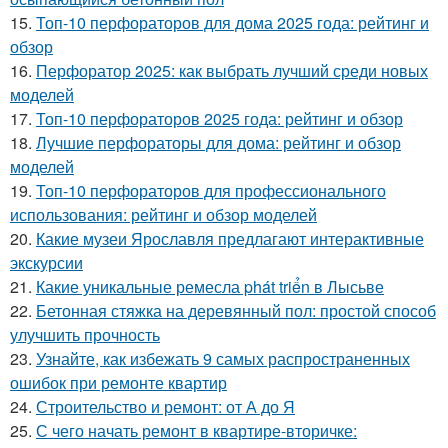
15.
Топ-10 перфораторов для дома 2025 года: рейтинг и
обзор
16.
Перфоратор 2025: как выбрать лучший среди новых
моделей
17.
Топ-10 перфораторов 2025 года: рейтинг и обзор
18.
Лучшие перфораторы для дома: рейтинг и обзор
моделей
19.
Топ-10 перфораторов для профессионального
использования: рейтинг и обзор моделей
20.
Какие музеи Ярославля предлагают интерактивные
экскурсии
21.
Какие уникальные ремесла phát triển в Лысьве
22.
Бетонная стяжка на деревянный пол: простой способ
улучшить прочность
23.
Узнайте, как избежать 9 самых распространенных
ошибок при ремонте квартир
24.
Строительство и ремонт: от А до Я
25.
С чего начать ремонт в квартире-вторичке: