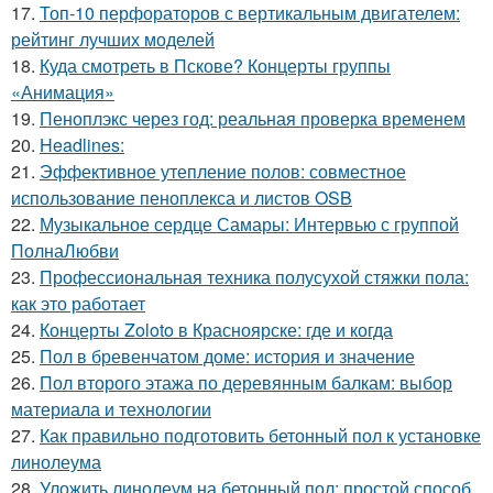
17.
Топ-10 перфораторов с вертикальным двигателем:
рейтинг лучших моделей
18.
Куда смотреть в Пскове? Концерты группы
«Анимация»
19.
Пеноплэкс через год: реальная проверка временем
20.
Headlines:
21.
Эффективное утепление полов: совместное
использование пеноплекса и листов OSB
22.
Музыкальное сердце Самары: Интервью с группой
ПолнаЛюбви
23.
Профессиональная техника полусухой стяжки пола:
как это работает
24.
Концерты Zoloto в Красноярске: где и когда
25.
Пол в бревенчатом доме: история и значение
26.
Пол второго этажа по деревянным балкам: выбор
материала и технологии
27.
Как правильно подготовить бетонный пол к установке
линолеума
28.
Уложить линолеум на бетонный пол: простой способ