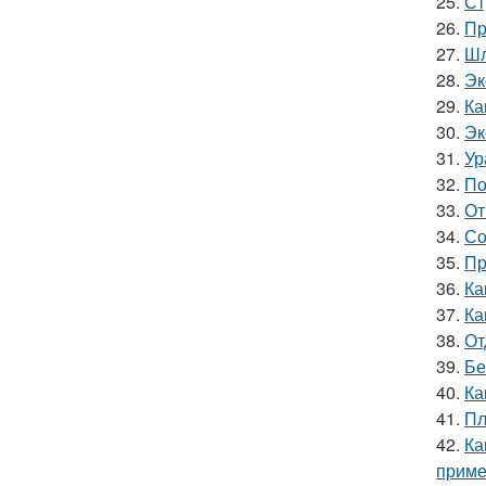
25.
Ст
26.
Пр
27.
Шл
28.
Эк
29.
Ка
30.
Эк
31.
Ур
32.
По
33.
От
34.
Со
35.
Пр
36.
Ка
37.
Ка
38.
От
39.
Бе
40.
Ка
41.
Пл
42.
Ка
приме