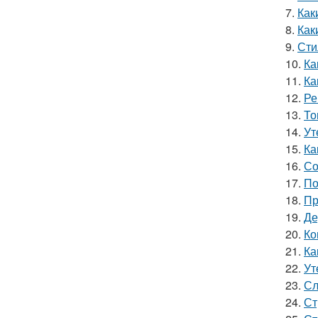
7.
Как
8.
Как
9.
Сти
10.
Ка
11.
Ка
12.
Ре
13.
То
14.
Ут
15.
Ка
16.
Со
17.
По
18.
Пр
19.
Де
20.
Ко
21.
Ка
22.
Ут
23.
Сл
24.
Ст