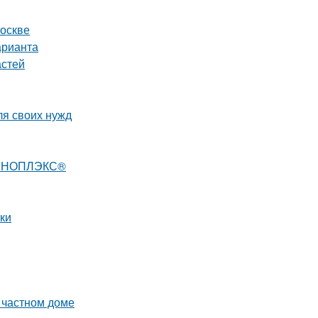
Москве
арианта
астей
ля своих нужд
 ПЕНОПЛЭКС®
ки
 частном доме