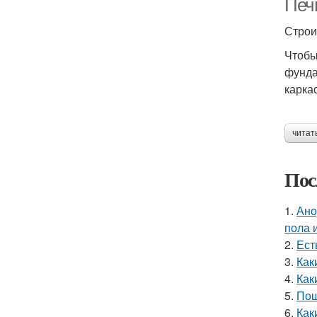
Печ
Строи
Чтобы
фунда
карка
читат
Пос
1.
Ано
пола 
2.
Ест
3.
Как
4.
Как
5.
Пош
6.
Как