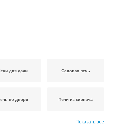
ечи для дачи
Садовая печь
ечь во дворе
Печи из кирпича
Показать все
арочная печь
Печь с барбекю