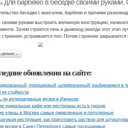
ь для барбекю в беседке своими руками.
тельство беседки с мангалом, барбекю и прочими разновид
 своими руками выстроить желанную конструкцию, начинать
мента. Затем строится печь и дымоход (иногда этот этап л
с строения, устраивается пол. Потом строение закрывается
ь дальше →
ледние обновления на сайте:
дированный, порошковый, шлифованный: разбираемся в ти
и их стойкости
ь ли интерактивные музеи в Ижевске
ие уникальные кафе или рестораны есть в городе
ие улицы в Москве самые оживленные и популярные
аговая инструкция: как приготовить раствор для штукатурк
ие музеи в Санкт-Петербурге самые посещаемые