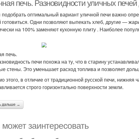
чная печь. Разновидности уличных печей
 подобрать оптимальный вариант уличной печи важно опред
й готовиться. Одни позволяют выпекать хлеб, другие — жар
ически на 100% заменяют кухонную плиту . Наиболее попу
ая печь.
азновидность печи похожа на ту, что в старину устанавлив
ые стены. Это уменьшает расход топлива и позволяет доль
о этого, в отличие от традиционной русской печи, нижняя ч
авливается строго горизонтально поверхности земли.
ь дальше →
 может заинтересовать