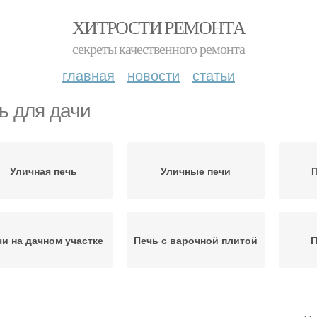
ХИТРОСТИ РЕМОНТА
секреты качественного ремонта
главная
новости
статьи
ь для дачи
Уличная печь
Уличные печи
П
чи на дачном участке
Печь с варочной плитой
П
Кирпичные печи
Дымоход для печи
В