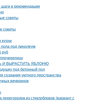
 шаги и рекомендации
но
ные советы
е советы
 кухни
 пола под линолеум
6 руб
аллочерепицу
ИТЬ И ВЫРАСТИТЬ ЯБЛОНЮ
одушку под бетонный пол
для создания уютного пространства
ичных вечеринок
ы
 перегородок из стеклоблоков (вариант с