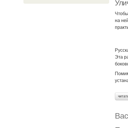
Ули
Чтобы
на не
практ
Русск
Эта р
боков
Помим
устан
читат
Вас