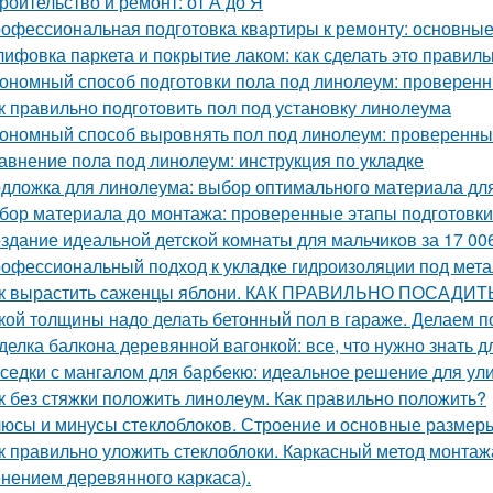
роительство и ремонт: от А до Я
офессиональная подготовка квартиры к ремонту: основные
ифовка паркета и покрытие лаком: как сделать это правиль
ономный способ подготовки пола под линолеум: проверен
к правильно подготовить пол под установку линолеума
ономный способ выровнять пол под линолеум: проверенны
авнение пола под линолеум: инструкция по укладке
дложка для линолеума: выбор оптимального материала для
бор материала до монтажа: проверенные этапы подготовки
здание идеальной детской комнаты для мальчиков за 17 00
офессиональный подход к укладке гидроизоляции под мет
к вырастить саженцы яблони. КАК ПРАВИЛЬНО ПОСАД
кой толщины надо делать бетонный пол в гараже. Делаем п
делка балкона деревянной вагонкой: все, что нужно знать 
седки с мангалом для барбекю: идеальное решение для ул
к без стяжки положить линолеум. Как правильно положить?
юсы и минусы стеклоблоков. Строение и основные размер
к правильно уложить стеклоблоки. Каркасный метод монтажа
нением деревянного каркаса).