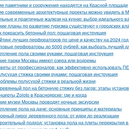
ие памятники и сооружения находятся на Красной площади
ие современные архитектурные проекты можно увидеть в 
льные и практичные жалюзи на кухню: выбор идеального в
кие планы по развитию туризма существуют у городских вл
к покрасить бетонный пол: пошаговая инструкция
йтинг лучших перфораторов по цене и качеству на 2024 год
повые перфораторы до 5000 рублей: как выбрать лучший д
епление пола своими руками: пошаговая инструкция
кие парки Москвы имеют озера или водоемы
веты от профессионалов: как эффективно использовать
лусухая стяжка своими руками: пошаговая инструкция
облемы полусухой стяжки в реальной жизни
ревянный пол на бетонную стяжку без лагов: этапы установ
нцерты Zoloto в Красноярске: где и когда
кие музеи Москвы проводят ночные экскурсии
епление пола на даче: основные принципы и материалы
оеный пирог деревянного пола: от идеи до реализации
роительный подход: установка пола на плиты перекрытия в