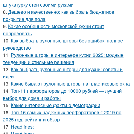
штукатурку стен своими руками
8.
Дешево и качественно: как выбрать бюджетное
покрытие для пола
9.
Какие особенности московской кухни стоит
попробовать
10.
Как выбрать рулонные шторы без ошибок: полное
руководство
11.
Рулонные шторы в интерьере кухни 2025: модные
тенденции и стильные решения
12.
Как выбрать рулонные шторы для кухни: советы и
идеи
13.
Какие бывают рулонные шторы на пластиковые окна
14.
Топ-11 перфораторов до 10000 рублей — лучший
выбор для дома и работы
15.
Какие интересные факты о демографии
16.
Топ-16 самых надёжных перфораторов с 2019 по
2025 год: рейтинг и обзор
17.
Headlines:
18.
Headlines: