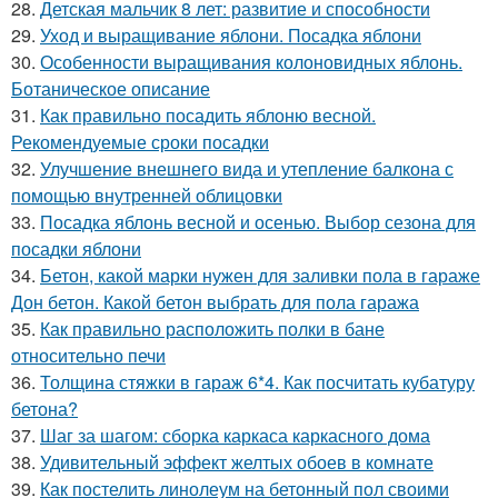
28.
Детская мальчик 8 лет: развитие и способности
29.
Уход и выращивание яблони. Посадка яблони
30.
Особенности выращивания колоновидных яблонь.
Ботаническое описание
31.
Как правильно посадить яблоню весной.
Рекомендуемые сроки посадки
32.
Улучшение внешнего вида и утепление балкона с
помощью внутренней облицовки
33.
Посадка яблонь весной и осенью. Выбор сезона для
посадки яблони
34.
Бетон, какой марки нужен для заливки пола в гараже
Дон бетон. Какой бетон выбрать для пола гаража
35.
Как правильно расположить полки в бане
относительно печи
36.
Толщина стяжки в гараж 6*4. Как посчитать кубатуру
бетона?
37.
Шаг за шагом: сборка каркаса каркасного дома
38.
Удивительный эффект желтых обоев в комнате
39.
Как постелить линолеум на бетонный пол своими