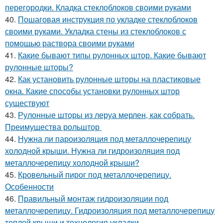
перегородки. Кладка стеклоблоков своими руками
40.
Пошаговая инструкция по укладке стеклоблоков
своими руками. Укладка стены из стеклоблоков с
помощью раствора своими руками
41.
Какие бывают типы рулонных штор. Какие бывают
рулонные шторы?
42.
Как установить рулонные шторы на пластиковые
окна. Какие способы установки рулонных штор
существуют
43.
Рулонные шторы из леруа мерлен, как собрать.
Преимущества рольштор
44.
Нужна ли пароизоляция под металлочерепицу
холодной крыши. Нужна ли гидроизоляция под
металлочерепицу холодной крыши?
45.
Кровельный пирог под металлочерепицу.
Особенности
46.
Правильный монтаж гидроизоляции под
металлочерепицу. Гидроизоляция под металлочерепицу
теплой крыши и технология укладки