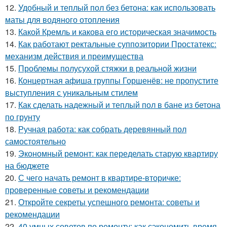
12.
Удобный и теплый пол без бетона: как использовать
маты для водяного отопления
13.
Какой Кремль и какова его историческая значимость
14.
Как работают ректальные суппозитории Простатекс:
механизм действия и преимущества
15.
Проблемы полусухой стяжки в реальной жизни
16.
Концертная афиша группы Горшенёв: не пропустите
выступления с уникальным стилем
17.
Как сделать надежный и теплый пол в бане из бетона
по грунту
18.
Ручная работа: как собрать деревянный пол
самостоятельно
19.
Экономный ремонт: как переделать старую квартиру
на бюджете
20.
С чего начать ремонт в квартире-вторичке:
проверенные советы и рекомендации
21.
Откройте секреты успешного ремонта: советы и
рекомендации
22.
40 умных советов по ремонту: как сэкономить время