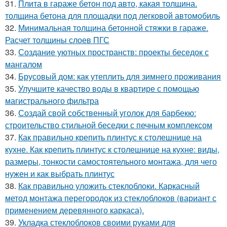
31.
Плита в гараже бетон под авто, какая толщина.
толщина бетона для площадки под легковой автомобиль
32.
Минимальная толщина бетонной стяжки в гараже.
Расчет толщины слоев ПГС
33.
Создание уютных пространств: проекты беседок с
мангалом
34.
Брусовый дом: как утеплить для зимнего проживания
35.
Улучшите качество воды в квартире с помощью
магистрального фильтра
36.
Создай свой собственный уголок для барбекю:
строительство стильной беседки с печным комплексом
37.
Как правильно крепить плинтус к столешнице на
кухне. Как крепить плинтус к столешнице на кухне: виды,
размеры, тонкости самостоятельного монтажа, для чего
нужен и как выбрать плинтус
38.
Как правильно уложить стеклоблоки. Каркасный
метод монтажа перегородок из стеклоблоков (вариант с
применением деревянного каркаса).
39.
Укладка стеклоблоков своими руками для