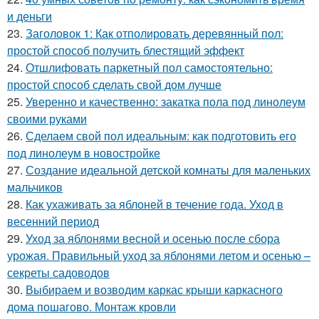
и деньги
23.
Заголовок 1: Как отполировать деревянный пол:
простой способ получить блестящий эффект
24.
Отшлифовать паркетный пол самостоятельно:
простой способ сделать свой дом лучше
25.
Уверенно и качественно: закатка пола под линолеум
своими руками
26.
Сделаем свой пол идеальным: как подготовить его
под линолеум в новостройке
27.
Создание идеальной детской комнаты для маленьких
мальчиков
28.
Как ухаживать за яблоней в течение года. Уход в
весенний период
29.
Уход за яблонями весной и осенью после сбора
урожая. Правильный уход за яблонями летом и осенью –
секреты садоводов
30.
Выбираем и возводим каркас крыши каркасного
дома пошагово. Монтаж кровли