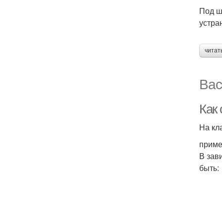
Под ш
устра
читат
Вас
Как 
На кл
приме
В зав
быть: