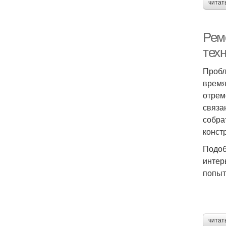
читат
Рем
тех
Пробл
время
отрем
связа
собра
конст
Подоб
интер
попыт
читат