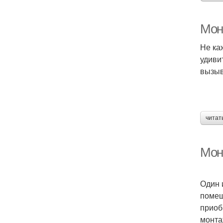
Мон
Не ка
удиви
вызыв
читат
Мон
Один 
помещ
приоб
монта