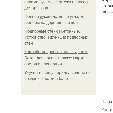
своими руками. Чертежи навесов
потол
для крыльца
гипсо
Полное руководство по укладке
фанеры на деревянный пол
Подпорные стенки бетонные.
Устройство и функции подпорных
стен
Как забетонировать пол в гараже.
Бетон для пола в гараже: марка,
состав и пропорции
Улучшите вашу парилку: советы по
созданию полки в бане
Наша 
Как г