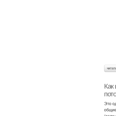
читат
Как
пот
Это о
общие
(если