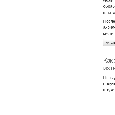
обраб
шпате
После
акрил
кисти
читат
Как 
из г
Цель 
получ
штука