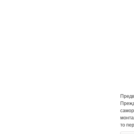
Предв
Прежд
самор
монта
то пе