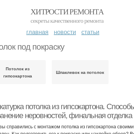
ХИТРОСТИ РЕМОНТА
секреты качественного ремонта
главная
новости
статьи
олок под покраску
Потолок из
Шпаклевок на потолок
гипсокартона
атурка потолка из гипсокартона. Способы
ранение неровностей, финальная отделка
 вы справились с монтажом потолка из гипсокартона своими
плен. Как подготовить его к покраске или наклейке обоев? 