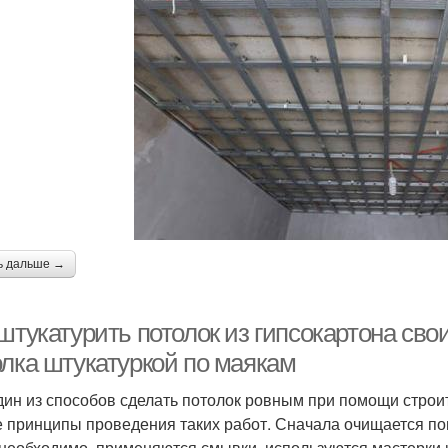
ь дальше →
 штукатурить потолок из гипсокартона св
олка штукатуркой по маякам
дин из способов сделать потолок ровным при помощи строи
 принципы проведения таких работ. Сначала очищается пов
 необходимо, применяются смывки, используются мастерки 