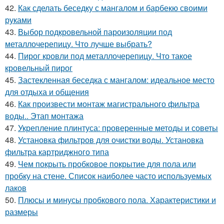
42.
Как сделать беседку с мангалом и барбекю своими
руками
43.
Выбор подкровельной пароизоляции под
металлочерепицу. Что лучше выбрать?
44.
Пирог кровли под металлочерепицу. Что такое
кровельный пирог
45.
Застекленная беседка с мангалом: идеальное место
для отдыха и общения
46.
Как произвести монтаж магистрального фильтра
воды.. Этап монтажа
47.
Укрепление плинтуса: проверенные методы и советы
48.
Установка фильтров для очистки воды. Установка
фильтра картриджного типа
49.
Чем покрыть пробковое покрытие для пола или
пробку на стене. Список наиболее часто используемых
лаков
50.
Плюсы и минусы пробкового пола. Характеристики и
размеры