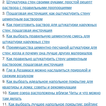
2.
Штукатурка стен своими руками: простой рецепт
раствора с правильными пропорциями
3.
Пошаговая инструкция: как оштукатурить стену
цементным раствором
4.
Как приготовить раствор для штукатурки наружных
стен: пошаговая инструкция
5.
Как выбрать правильную цементную смесь для
штукатурки наружных стен
6.
Преимущества цементно-песчаной штукатурки для
стен: когда и почему она лучше других материалов
7.
Как правильно штукатурить стену цементным
раствором: пошаговая инструкция
8.
Где в Арзамасе можно насладиться природой и
свежим воздухом
9.
Как выбрать идеальное напольное покрытие для
квартиры и дома: советы и рекомендации
10.
Какие озера расположены вблизи Читы и что можно
там делать
11.
Как выбрать лучшее напольное покрытие: рейтинг