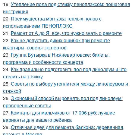
19.
Утепление пола под стяжку пеноплэксом: пошаговая
инструкция
20.
Преимущества монтажа теплых полов с
использованием ПЕНОПЛЭКС
21.
Ремонт от А до Я: все, что нужно знать о ремонте
22.
Как не допустить диких ошибок при ремонте
квартиры: советы экспертов
23.
Группа Бутырка в Нижневартовске: билеты,
программа и особенности концерта
24.
Как правильно подготовить пол под линолеум и что
стелить на стяжку
25.
Советы по выбору утеплителя между линолеумом и
стяжкой
26.
Экономный способ выровнять пол под линолеум:
проверенные советы
27.
Комнаты для мальчиков от 17 006 руб: лучшие
варианты для вашего ребенка
28.
Отличная идея для ремонта балкона: деревянная
вагонка в Москве