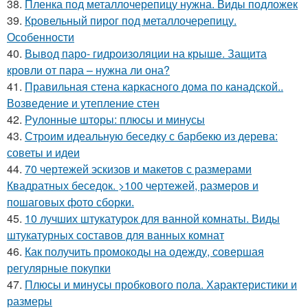
38.
Пленка под металлочерепицу нужна. Виды подложек
39.
Кровельный пирог под металлочерепицу.
Особенности
40.
Вывод паро- гидроизоляции на крыше. Защита
кровли от пара – нужна ли она?
41.
Правильная стена каркасного дома по канадской..
Возведение и утепление стен
42.
Рулонные шторы: плюсы и минусы
43.
Строим идеальную беседку с барбекю из дерева:
советы и идеи
44.
70 чертежей эскизов и макетов с размерами
Квадратных беседок. >100 чертежей, размеров и
пошаговых фото сборки.
45.
10 лучших штукатурок для ванной комнаты. Виды
штукатурных составов для ванных комнат
46.
Как получить промокоды на одежду, совершая
регулярные покупки
47.
Плюсы и минусы пробкового пола. Характеристики и
размеры