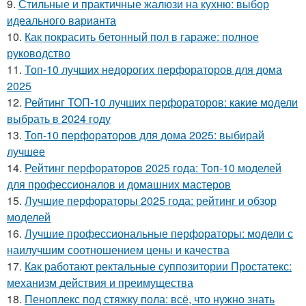
9.
Стильные и практичные жалюзи на кухню: выбор
идеального варианта
10.
Как покрасить бетонный пол в гараже: полное
руководство
11.
Топ-10 лучших недорогих перфораторов для дома
2025
12.
Рейтинг ТОП-10 лучших перфораторов: какие модели
выбрать в 2024 году
13.
Топ-10 перфораторов для дома 2025: выбирай
лучшее
14.
Рейтинг перфораторов 2025 года: Топ-10 моделей
для профессионалов и домашних мастеров
15.
Лучшие перфораторы 2025 года: рейтинг и обзор
моделей
16.
Лучшие профессиональные перфораторы: модели с
наилучшим соотношением цены и качества
17.
Как работают ректальные суппозитории Простатекс:
механизм действия и преимущества
18.
Пеноплекс под стяжку пола: всё, что нужно знать