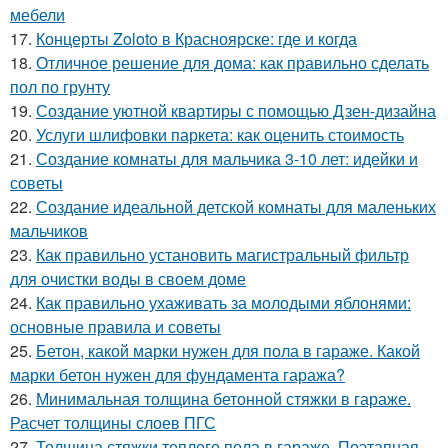
мебели
17.
Концерты Zoloto в Красноярске: где и когда
18.
Отличное решение для дома: как правильно сделать
пол по грунту
19.
Создание уютной квартиры с помощью Дзен-дизайна
20.
Услуги шлифовки паркета: как оценить стоимость
21.
Создание комнаты для мальчика 3-10 лет: идейки и
советы
22.
Создание идеальной детской комнаты для маленьких
мальчиков
23.
Как правильно установить магистральный фильтр
для очистки воды в своем доме
24.
Как правильно ухаживать за молодыми яблонями:
основные правила и советы
25.
Бетон, какой марки нужен для пола в гараже. Какой
марки бетон нужен для фундамента гаража?
26.
Минимальная толщина бетонной стяжки в гараже.
Расчет толщины слоев ПГС
27.
Толщина стяжки теплого пола в гараже. Поэтапная