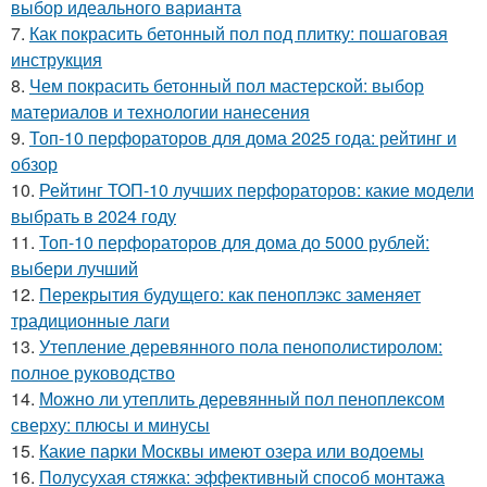
выбор идеального варианта
7.
Как покрасить бетонный пол под плитку: пошаговая
инструкция
8.
Чем покрасить бетонный пол мастерской: выбор
материалов и технологии нанесения
9.
Топ-10 перфораторов для дома 2025 года: рейтинг и
обзор
10.
Рейтинг ТОП-10 лучших перфораторов: какие модели
выбрать в 2024 году
11.
Топ-10 перфораторов для дома до 5000 рублей:
выбери лучший
12.
Перекрытия будущего: как пеноплэкс заменяет
традиционные лаги
13.
Утепление деревянного пола пенополистиролом:
полное руководство
14.
Можно ли утеплить деревянный пол пеноплексом
сверху: плюсы и минусы
15.
Какие парки Москвы имеют озера или водоемы
16.
Полусухая стяжка: эффективный способ монтажа