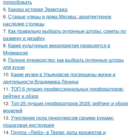
попробовать
5.
Какова история Эрмитажа
6.
Старые улицы и дома Москвы: архитектурное
наследие столицы
7.
Как правильно выбрать рулонные шторы: советы по
размеру и дизайну
8.
Какие культурные мероприятия проводятся в
Мурманске
9.
Полное руководство: как выбрать рулонные шторы
для кухни
10.
Какие музеи в Ульяновске посвящены жизни и
деятельности Владимира Ленина
11.
ТОП-5 лучших профессиональных перфораторов:
рейтинг и обзор
12.
Топ-25 лучших перфораторов 2025: рейтинг и обзор
моделей
13.
Утепление пола пеноплексом своими руками:
пошаговая инструкция
14.
Группа «Любэ» в Твери: даты концертов и