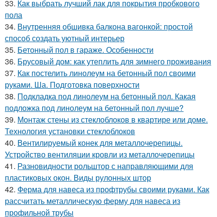
33.
Как выбрать лучший лак для покрытия пробкового
пола
34.
Внутренняя обшивка балкона вагонкой: простой
способ создать уютный интерьер
35.
Бетонный пол в гараже. Особенности
36.
Брусовый дом: как утеплить для зимнего проживания
37.
Как постелить линолеум на бетонный пол своими
руками. Ша. Подготовка поверхности
38.
Подкладка под линолеум на бетонный пол. Какая
подложка под линолеум на бетонный пол лучше?
39.
Монтаж стены из стеклоблоков в квартире или доме.
Технология установки стеклоблоков
40.
Вентилируемый конек для металлочерепицы.
Устройство вентиляции кровли из металлочерепицы
41.
Разновидности рольштор с направляющими для
пластиковых окон. Виды рулонных штор
42.
Ферма для навеса из профтрубы своими руками. Как
рассчитать металлическую ферму для навеса из
профильной трубы