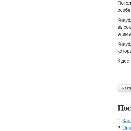
Потол
особе
Кнауф
высок
элеме
Кнауф
котор
К дос
читат
Пос
1.
Как
2.
Пер