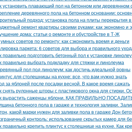
к установить плавающий пол на бетонном или деревянном 
репление деревянного пола на бетонном основании: осно
роительный подход: установка пола на плиты перекрытия в
джетный ремонт квартиры своими руками: как экономно и 
учшение дома: статьи о ремонте и обустройстве в Т-Ж
 умных советов по ремонту: как сэкономить время и деньги
лировка паркета: 6 советов для выбора и правильного уход
к правильно подготовить бетонный пол к установке линоле
к правильно выбрать подкладку для стяжки и линолеума
ревянный пол под линолеум: как достичь идеальной ровны
интус для столешницы на кухне: все, что вам нужно знать
од за яблоней после посадки весной. В какое время сажать
к снять рулонные шторы с пластикового окна для стирки. 
к вырастить саженцы яблони. КАК ПРАВИЛЬНО ПОСАД
лщина бетонного пола в гараже и технология заливки. Зали
тон, какой марки нужен для заливки пола в гараже Дон бето
зграничный контроль: использование скрытых камер для б
к правильно крепить плинтус к столешнице на кухне. Как кр