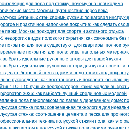
роизоляция для пола под стяжку: почему она необходима
орические места Москвы: путешествие через века
катурка бетонных стен своими руками: пошаговая инструк
орогое и практичное напольное покрытие: как сделать сво
ие парки Москвы подходят для спорта и активного отдыха
-5 недорогих видов полового покрытия: как сэкономить без 
ие покрытия для пола существуют для квартиры: полное ру
временные покрытия для пола: виды напольных материало
к выбрать идеальные рулонные шторы для вашей кухни
к выбрать идеальную рулонную штору для кухни: советы и
к сделать бетонный пол гладким и подготовить под покраск
лное руководство: как восстановить и покрасить осыпающ
йтинг ТОП-10 лучших перфораторов: какие модели выбрать 
рфоратор 2025: как выбрать лучший среди новых моделей
епление пола пеноплексом по лагам в деревянном доме: п
лусухая стяжка пола: современная технология для идеаль
лусухая стяжка: соотношение цемента и песка для прочног
офессиональная техника полусухой стяжки пола: как это ра
аньте экспертом в полусухой стяжке пола своими руками: 