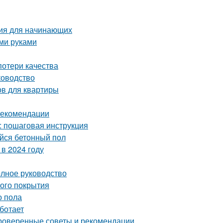
ция для начинающих
ими руками
потери качества
ководство
в для квартиры
 рекомендации
у: пошаговая инструкция
ийся бетонный пол
в 2024 году
олное руководство
ного покрытия
о пола
ботает
проверенные советы и рекомендации