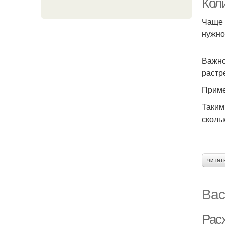
Кол
Чаще 
нужно
Важно
растр
Приме
Таким
сколь
читат
Вас
Расх