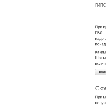
гип
При п
ГВЛ –
надо 
понад
Каким
Шаг м
велич
читат
Скол
При м
получ