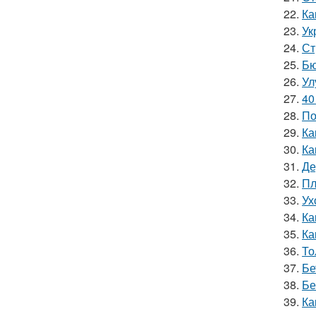
22.
Ка
23.
Ук
24.
Ст
25.
Бю
26.
Ул
27.
40
28.
По
29.
Ка
30.
Ка
31.
Де
32.
Пл
33.
Ух
34.
Ка
35.
Ка
36.
То
37.
Бе
38.
Бе
39.
Ка