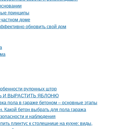
основании
вные принципы
 частном доме
эффективно обновить свой дом
а
ума
Особенности рулонных штор
ИТЬ И ВЫРАСТИТЬ ЯБЛОНЮ
вка пола в гараже бетоном – основные этапы
н. Какой бетон выбрать для пола гаража
езопасности и наблюдения
епить плинтус к столешнице на кухне: виды,