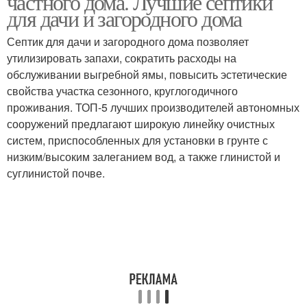
частного дома. Лучшие септики
для дачи и загородного дома
Септик для дачи и загородного дома позволяет
Септики из
утилизировать запахи, сократить расходы на
Септики из пластика
железобетонных колец
обслуживании выгребной ямы, повысить эстетические
свойства участка сезонного, круглогодичного
проживания. ТОП-5 лучших производителей автономных
сооружений предлагают широкую линейку очистных
Накопительный септик
Септик с переливом
систем, приспособленных для установки в грунте с
низким/высоким залеганием вод, а также глинистой и
суглинистой почве.
Эффективный септик
Септик в частном доме
Пластиковый септик
Септик на даче