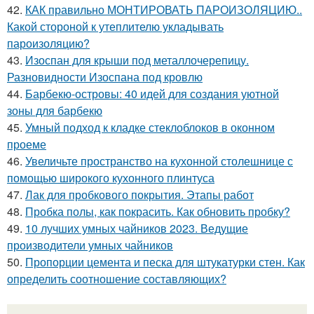
42.
КАК правильно МОНТИРОВАТЬ ПАРОИЗОЛЯЦИЮ..
Какой стороной к утеплителю укладывать
пароизоляцию?
43.
Изоспан для крыши под металлочерепицу.
Разновидности Изоспана под кровлю
44.
Барбекю-островы: 40 идей для создания уютной
зоны для барбекю
45.
Умный подход к кладке стеклоблоков в оконном
проеме
46.
Увеличьте пространство на кухонной столешнице с
помощью широкого кухонного плинтуса
47.
Лак для пробкового покрытия. Этапы работ
48.
Пробка полы, как покрасить. Как обновить пробку?
49.
10 лучших умных чайников 2023. Ведущие
производители умных чайников
50.
Пропорции цемента и песка для штукатурки стен. Как
определить соотношение составляющих?