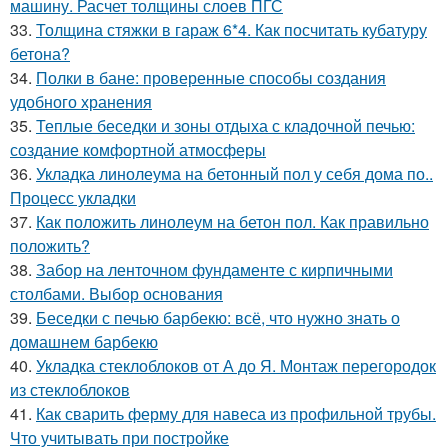
машину. Расчет толщины слоев ПГС
33.
Толщина стяжки в гараж 6*4. Как посчитать кубатуру
бетона?
34.
Полки в бане: проверенные способы создания
удобного хранения
35.
Теплые беседки и зоны отдыха с кладочной печью:
создание комфортной атмосферы
36.
Укладка линолеума на бетонный пол у себя дома по..
Процесс укладки
37.
Как положить линолеум на бетон пол. Как правильно
положить?
38.
Забор на ленточном фундаменте с кирпичными
столбами. Выбор основания
39.
Беседки с печью барбекю: всё, что нужно знать о
домашнем барбекю
40.
Укладка стеклоблоков от А до Я. Монтаж перегородок
из стеклоблоков
41.
Как сварить ферму для навеса из профильной трубы.
Что учитывать при постройке