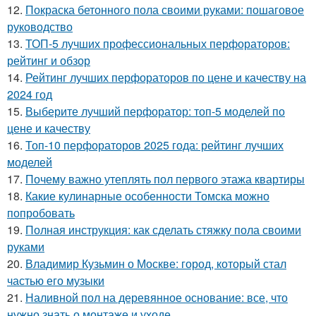
12.
Покраска бетонного пола своими руками: пошаговое
руководство
13.
ТОП-5 лучших профессиональных перфораторов:
рейтинг и обзор
14.
Рейтинг лучших перфораторов по цене и качеству на
2024 год
15.
Выберите лучший перфоратор: топ-5 моделей по
цене и качеству
16.
Топ-10 перфораторов 2025 года: рейтинг лучших
моделей
17.
Почему важно утеплять пол первого этажа квартиры
18.
Какие кулинарные особенности Томска можно
попробовать
19.
Полная инструкция: как сделать стяжку пола своими
руками
20.
Владимир Кузьмин о Москве: город, который стал
частью его музыки
21.
Наливной пол на деревянное основание: все, что
нужно знать о монтаже и уходе