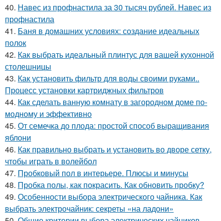
40.
Навес из профнастила за 30 тысяч рублей. Навес из
профнастила
41.
Баня в домашних условиях: создание идеальных
полок
42.
Как выбрать идеальный плинтус для вашей кухонной
столешницы
43.
Как установить фильтр для воды своими руками..
Процесс установки картриджных фильтров
44.
Как сделать ванную комнату в загородном доме по-
модному и эффективно
45.
От семечка до плода: простой способ выращивания
яблони
46.
Как правильно выбрать и установить во дворе сетку,
чтобы играть в волейбол
47.
Пробковый пол в интерьере. Плюсы и минусы
48.
Пробка полы, как покрасить. Как обновить пробку?
49.
Особенности выбора электрического чайника. Как
выбрать электрочайник: секреты «на ладони»
50.
Общие критерии выбора электрических чайников.