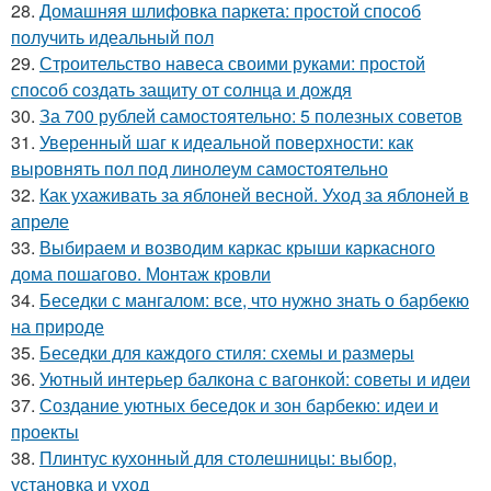
28.
Домашняя шлифовка паркета: простой способ
получить идеальный пол
29.
Строительство навеса своими руками: простой
способ создать защиту от солнца и дождя
30.
За 700 рублей самостоятельно: 5 полезных советов
31.
Уверенный шаг к идеальной поверхности: как
выровнять пол под линолеум самостоятельно
32.
Как ухаживать за яблоней весной. Уход за яблоней в
апреле
33.
Выбираем и возводим каркас крыши каркасного
дома пошагово. Монтаж кровли
34.
Беседки с мангалом: все, что нужно знать о барбекю
на природе
35.
Беседки для каждого стиля: схемы и размеры
36.
Уютный интерьер балкона с вагонкой: советы и идеи
37.
Создание уютных беседок и зон барбекю: идеи и
проекты
38.
Плинтус кухонный для столешницы: выбор,
установка и уход