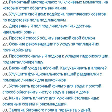
23.
Ремонтный мастер-класс: 10 ключевых моментов, на
которые стоит обратить внимание
24.
Улучшите свой дом: подборка практических советов
по подготовке пола под линолеум
25.
Деревянный пол под линолеум: как достичь
идеальной ровны
26.
Простой способ обшить вагонкой свой балкон
27.
Осенние рекомендации по уходу за теплицей из
поликарбоната
28.
Профессиональный подход к укладке гидроизоляции
под металлочерепицу
29.
Весенний уход за яблоней. Как ухаживать в апреле?
30.
Улучшите функциональность вашей раздевалки с
помощью личинок для шкафчиков
31.
Установить проточный фильтр для воды: простой
способ обеспечить чистую воду в вашем доме
32.
Как выбрать плинтус для кухонной столешницы:
основные советы и рекомендации
33.
Заливка бетонного пола в гараже за 5 дней.