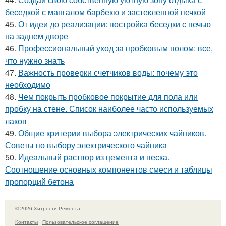
беседкой с мангалом барбекю и застекленной печкой
45.
От идеи до реализации: постройка беседки с печью
на заднем дворе
46.
Профессиональный уход за пробковым полом: все,
что нужно знать
47.
Важность проверки счетчиков воды: почему это
необходимо
48.
Чем покрыть пробковое покрытие для пола или
пробку на стене. Список наиболее часто используемых
лаков
49.
Общие критерии выбора электрических чайников.
Советы по выбору электрического чайника
50.
Идеальный раствор из цемента и песка.
Соотношение основных компонентов смеси и таблицы
пропорций бетона
© 2026 Хитрости Ремонта
Контакты
Пользовательское соглашение