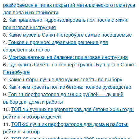
разбираемся в типах покрытий металлического плинтуса
для пола и их стойкости
2.
Как правильно гидроизолировать пол после стяжки:
пошаговая инструкция
3.
Какие музеи в Санкт-Петербурге самые посещаемые
4.
Тонкое и прочное: идеальное решение для
современных полов
5.
Монтаж вагонки на балконе: пошаговая инструкция
6.
Где купить билеты на концерт группы Бутырка в Санкт-
Петербурге
7.
Какие шторы лучше для кухни: советы по выбору
8.
Как и чем красить пол из бетона: полное руководство
9.
Топ-11 перфораторов до 10000 рублей — лучший
выбор для дома и работы
10.
ТОП 15 лучших перфораторов для бетона 2025 года:
рейтинг и обзор моделей
11.
ТОП-20 лучших перфораторов для дома и работы:
рейтинг и обзор
12.
ТОП-25 лучших перфораторов 2025 года: рейтинг и