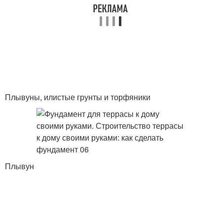
Плывуны, илистые грунты и торфяники
Плывун