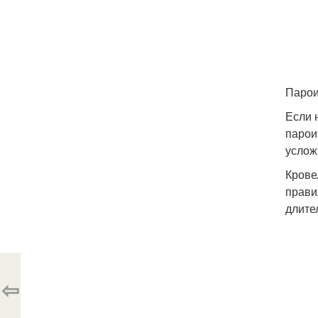
Парои
Если 
парои
услож
Крове
прави
длите
⇦