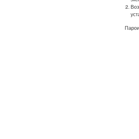
Воз
уст
Парои