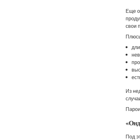
Еще о
проду
свои 
Плюс
дли
нев
про
выс
ест
Из не
случа
Парои
«Онд
Под э