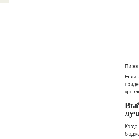
Пирог
Если 
приде
кровл
Выб
луч
Когда
бюдже