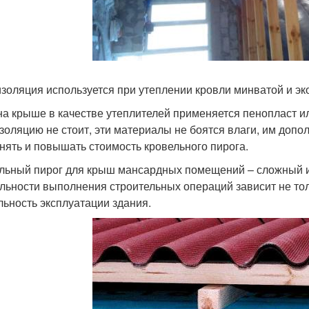
золяция используется при утеплении кровли минватой и эк
на крыше в качестве утеплителей применяется пенопласт ил
золяцию не стоит, эти материалы не боятся влаги, им допо
нять и повышать стоимость кровельного пирога.
льный пирог для крыш мансардных помещений – сложный и 
льности выполнения строительных операций зависит не тол
льность эксплуатации здания.