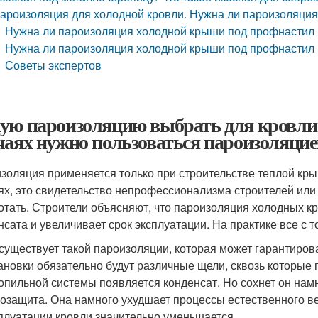
ароизоляция для холодной кровли. Нужна ли пароизоляция
Нужна ли пароизоляция холодной крыши под профнастил 
Нужна ли пароизоляция холодной крыши под профнастил и
Советы экспертов
ую пароизоляцию выбрать для кровли 
чаях нужно пользоваться пароизоляци
золяция применяется только при строительстве теплой кры
ях, это свидетельство непрофессионализма строителей ил
отать. Строители объясняют, что пароизоляция холодных 
нсата и увеличивает срок эксплуатации. На практике все с 
существует такой пароизоляции, которая может гарантиров
ановки обязательно будут различные щели, сквозь которые 
опильной системы появляется конденсат. Но сохнет он нам
озащита. Она намного ухудшает процессы естественного ве
плуатации кровли значительно уменьшается.