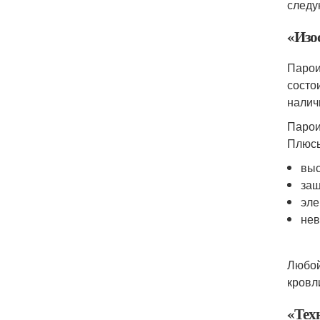
следу
«Изо
Парои
состо
налич
Парои
Плюс
выс
защ
эле
нев
Любой
кровл
«Тех