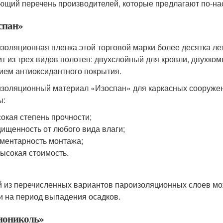
ющий перечень производителей, которые предлагают по-н
спан»
золяционная пленка этой торговой марки более десятка ле
ит из трех видов полотен: двухслойный для кровли, двухко
ием антиоксидантного покрытия.
золяционный материал «Изоспан» для каркасных сооружений
ы:
окая степень прочности;
ищенность от любого вида влаги;
ментарность монтажа;
ысокая стоимость.
 из перечисленных вариантов пароизоляционных слоев мо
и на период выпадения осадков.
нониколь»