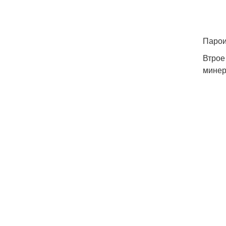
Парои
Втрое
минер