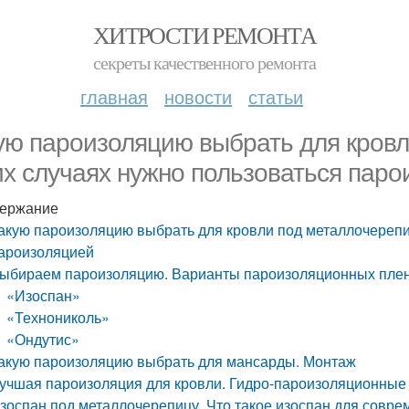
ХИТРОСТИ РЕМОНТА
секреты качественного ремонта
главная
новости
статьи
ую пароизоляцию выбрать для кровл
их случаях нужно пользоваться пар
ержание
акую пароизоляцию выбрать для кровли под металлочерепиц
ароизоляцией
ыбираем пароизоляцию. Варианты пароизоляционных плен
«Изоспан»
«Технониколь»
«Ондутис»
акую пароизоляцию выбрать для мансарды. Монтаж
учшая пароизоляция для кровли. Гидро-пароизоляционные
зоспан под металлочерепицу. Что такое изоспан для совре