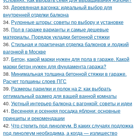
33.
Деревянная вагонка: идеальный выбор для
внутренней отделки балкона
34.
Рулонные шторы: советы по выбору и установке
35.
Пол в гараже варианты и самые дешевые
материалы. Порядок укладки бетонной стяжки
36.
Стильная и практичная отделка балконов и лоджий
вагонкой в Москве
37.
Бетон, какой марки нужен для пола в гараже. Какой
марки бетон нужен для фундамента гаража?
38.
Минимальная толщина бетонной стяжки в гараже.
Расчет толщины слоев ПГС
39.
Размеры парилки и полок на 2: как выбрать
оптимальный размер для вашей ванной комнаты
40.
Уютный интерьер балкона с вагонкой: советы и идеи
41.
Весенняя и осенняя посадка яблони: основные
принципы и рекомендации
42.
Что стелить под линолеум. В каких случаях подложка
под линолеум необходима, а когда — излишество