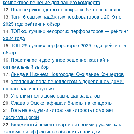
компактное решение для вашего комфорта
12.
Полное руководство по покраске бетонных полов
13.
Топ-16 самых надёжных перфораторов с 2019 по
2025 год: рейтинг и обзор
14.
ТОП-20 лучших недорогих перфораторов — рейтинг
2024 года
15.
ТОП-25 лучших перфораторов 2025 года: рейтинг и
обзор
16.
Практичное и доступное решение: как найти
оптимальный выбор
17.
Линда в Нижнем Новгороде: Ожидание Концертов
18.
Утепление пола пеноплексом в деревянном доме:
пошаговая инструкция
19.
Утеплим пол в доме сами: шаг за шагом
20.
Слава в Омске: афиша и билеты на концерты
21.
Голь на выдумки хитра: как хитрость помогает
достигать целей
22.
Бюджетный ремонт квартиры своими руками: как
экономно и эффективно обновить свой дом