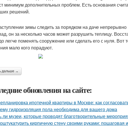
ст минимум дополнительных проблем. Есть основания счита
чших решений.
аступлении зимы следить за порядком на даче непрерывно 
пад, он за несколько часов может разрушить теплицу. Восст
до легче поменять сооружение или сделать его с нуля. Вот
ния мало кого порадуют.
ь дальше →
ледние обновления на сайте:
епланировка ипотечной квартиры в Москве: как согласоват
ему гидроизоляция пола необходима для вашего дома
ь ли музеи, которые проводят благотворительные мероприя
 оштукатурить кирпичную стену своими руками: пошаговая 