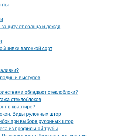
енты
ки
 защиту от солнца и дождя
т
 обшивки вагонкой сорт
заливки?
впадин и выступов
тоинствами обладают стеклоблоки?
тажа стеклоблоков
онт в квартире?
окон. Виды рулонных штор
ибок при выборе рулонных штор
веса из профильной трубы
. Разновидности Изоспана под кровлю