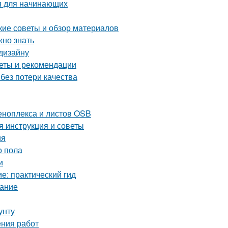
я для начинающих
кие советы и обзор материалов
жно знать
дизайну
еты и рекомендации
 без потери качества
еноплекса и листов OSB
я инструкция и советы
ия
о пола
и
е: практический гид
вание
унту
ения работ