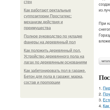
стен
созда
из лу
Как работают ректальные
суппозитории Простатекс:
механизм действия и
При н
преимущества
снего
Гораз
Полное руководство по укладке
вложе
фанеры на деревянный пол
Как положить деревянный пол.
Устройство деревянного пола на
читат
лагах по деревянным основаниям
Как забетонировать пол в гараже.
Пос
Бетон для пола в гараже: марка,
состав и пропорции
1.
Пер
2.
Поч
3.
Ест
4.
Как