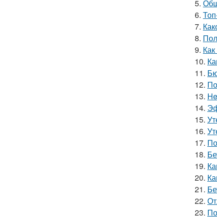
5.
Обш
6.
Топ
7.
Как
8.
Пол
9.
Как
10.
Ка
11.
Бю
12.
По
13.
He
14.
Эф
15.
Ут
16.
Ут
17.
По
18.
Бе
19.
Ка
20.
Ка
21.
Бе
22.
От
23.
По