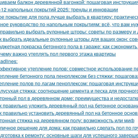
иваем балкон деревянной вагонкой: пошаговая инструкци
-12 напольных покрытий 2025: тренды и инновации
ое покрытие для пола лучше выбрать в квартиру: практичес
ное руководство по напольным покрытиям: всё, что вам ну
 правильно выбрать рулонные шторы: советы по размеру и 
к выбрать идеальные рулонные шторы для ваших окон: сов
джетная покраска бетонного пола в гараже: как сэкономить
чему важно утеплять пол первого этажа квартиры
adlines:
фективное утепление полов: совместное использование п
епление бетонного пола пеноплексом без стяжки: пошагова
епление полов по лагам пеноплексом: пошаговая инструкц
лусухая стяжка: соотношение цемента и песка для прочног
тонный пол в деревянном доме: преимущества и недостатк
к правильно уложить деревянный пол на бетонное основани
к правильно установить деревянный пол на бетонное осно
тонная стяжка на деревянном полу: возможность или миф
личное решение для дома: как правильно сделать пол по гр
дготовка к ремонту: основные шаги для успешного заверш