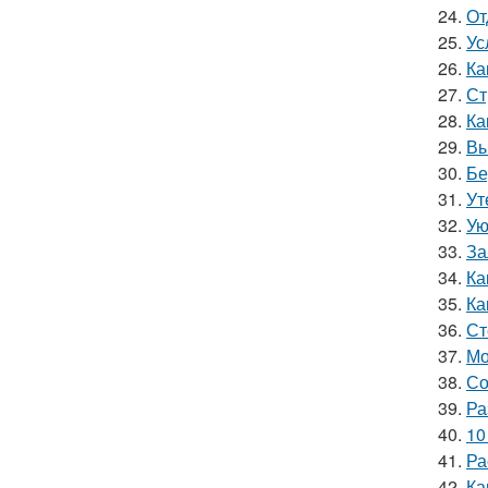
24.
От
25.
Ус
26.
Ка
27.
Ст
28.
Ка
29.
Вы
30.
Бе
31.
Ут
32.
Ую
33.
За
34.
Ка
35.
Ка
36.
Ст
37.
Мо
38.
Со
39.
Ра
40.
10
41.
Ра
42.
Ка