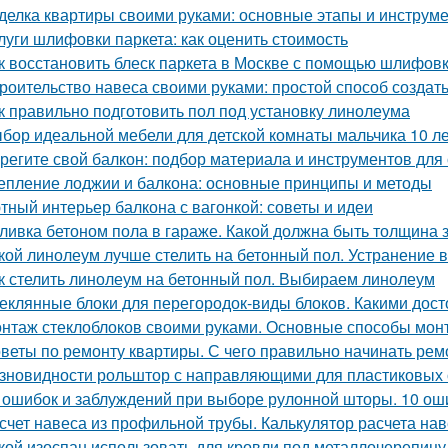
делка квартиры своими руками: основные этапы и инструм
луги шлифовки паркета: как оценить стоимость
к восстановить блеск паркета в Москве с помощью шлифов
роительство навеса своими руками: простой способ создать
к правильно подготовить пол под установку линолеума
бор идеальной мебели для детской комнаты мальчика 10 ле
регите свой балкон: подбор материала и инструментов для
епление лоджии и балкона: основные принципы и методы
тный интерьер балкона с вагонкой: советы и идеи
ливка бетоном пола в гараже. Какой должна быть толщина 
кой линолеум лучше стелить на бетонный пол. Устранение 
к стелить линолеум на бетонный пол. Выбираем линолеум
еклянные блоки для перегородок-виды блоков. Какими дос
нтаж стеклоблоков своими руками. Основные способы мон
веты по ремонту квартиры. С чего правильно начинать рем
зновидности рольштор с направляющими для пластиковых 
 ошибок и заблуждений при выборе рулонной шторы. 10 ош
счет навеса из профильной трубы. Калькулятор расчета на
кой изоспан использовать для кровли под металлочерепицу