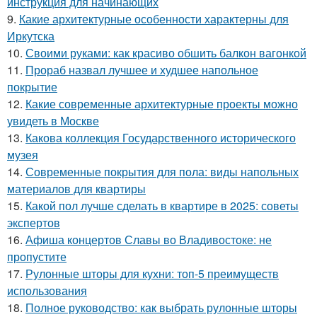
инструкция для начинающих
9.
Какие архитектурные особенности характерны для
Иркутска
10.
Своими руками: как красиво обшить балкон вагонкой
11.
Прораб назвал лучшее и худшее напольное
покрытие
12.
Какие современные архитектурные проекты можно
увидеть в Москве
13.
Какова коллекция Государственного исторического
музея
14.
Современные покрытия для пола: виды напольных
материалов для квартиры
15.
Какой пол лучше сделать в квартире в 2025: советы
экспертов
16.
Афиша концертов Славы во Владивостоке: не
пропустите
17.
Рулонные шторы для кухни: топ-5 преимуществ
использования
18.
Полное руководство: как выбрать рулонные шторы