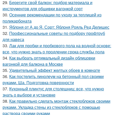
29.
Берегите свой балкон: подбор материала и
инструментов для обшивки вагонкой сорт
30.
Осенние рекомендации по уходу за теплицей из
поликарбоната
31.
Яблоня от А до Я. Сорт: Яблоня Рояль Ред Делишес
32.
Профессиональные советы по подбору профтруб
для навеса
33.
Лак для пробки и пробкового пола на водной основе:
все, что нужно знать о продлении срока службы пола
34.
Как выбрать оптимальный дизайн облицовки
вагонкой для балкона в Москве
35.
Удивительный эффект желтых обоев в комнате
36.
Как постелить линолеум на бетонный пол своими
руками. Ша. Подготовка поверхности
37.
Кухонный плинтус для столешниц: все, что нужно
знать о выборе и установке
38.
Как правильно сделать монтаж стеклоблоков своими
руками. Укладка стены из стеклоблоков с помощью
раствора своими руками