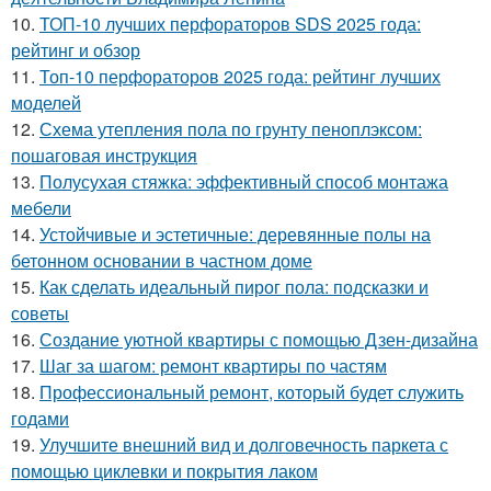
10.
ТОП-10 лучших перфораторов SDS 2025 года:
рейтинг и обзор
11.
Топ-10 перфораторов 2025 года: рейтинг лучших
моделей
12.
Схема утепления пола по грунту пеноплэксом:
пошаговая инструкция
13.
Полусухая стяжка: эффективный способ монтажа
мебели
14.
Устойчивые и эстетичные: деревянные полы на
бетонном основании в частном доме
15.
Как сделать идеальный пирог пола: подсказки и
советы
16.
Создание уютной квартиры с помощью Дзен-дизайна
17.
Шаг за шагом: ремонт квартиры по частям
18.
Профессиональный ремонт, который будет служить
годами
19.
Улучшите внешний вид и долговечность паркета с
помощью циклевки и покрытия лаком