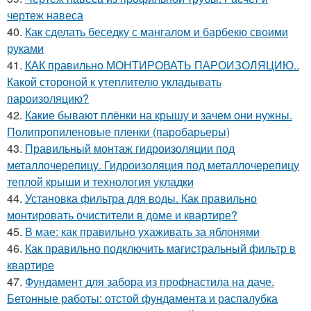
чертеж навеса
40.
Как сделать беседку с мангалом и барбекю своими
руками
41.
КАК правильно МОНТИРОВАТЬ ПАРОИЗОЛЯЦИЮ..
Какой стороной к утеплителю укладывать
пароизоляцию?
42.
Какие бывают плёнки на крышу и зачем они нужны.
Полипропиленовые пленки (паробарьеры)
43.
Правильный монтаж гидроизоляции под
металлочерепицу. Гидроизоляция под металлочерепицу
теплой крыши и технология укладки
44.
Установка фильтра для воды. Как правильно
монтировать очистители в доме и квартире?
45.
В мае: как правильно ухаживать за яблонями
46.
Как правильно подключить магистральный фильтр в
квартире
47.
Фундамент для забора из профнастила на даче.
Бетонные работы: отстой фундамента и распалубка