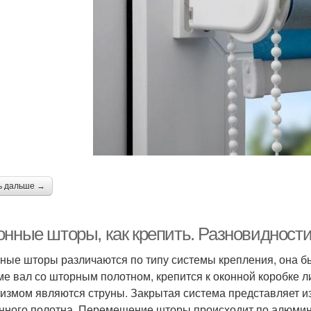
ь дальше →
онные шторы, как крепить. Разновидност
ные шторы различаются по типу системы крепления, она бы
ме вал со шторным полотном, крепится к оконной коробке 
измом являются струны. Закрытая система представляет и
нного полотна. Перемещение шторы происходит по алюм