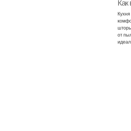
Как
Кухня
комфо
шторы
от пы
идеал