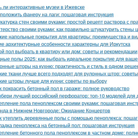
ь ли интерактивные музеи в Ижевске
 положить фанеру на лаги: пошаговая инструкция
катурка стен своими руками: простой рецепт раствора с 
терство своими руками: как правильно штукатурить стены
кие напольные покрытия для квартиры: преимущества и в
ие архитектурные особенности характерны для Иркутска
ой пол выбрать в квартиру или дом: советы и рекомендации
ные полы 2025: как выбрать идеальное покрытие для ваше
онные шторы на кухню: практичность и стиль в одном реше
кие ткани лучше всего подходят для рулонных штор: совет
кие шторы лучше для кухни: советы по выбору
к покрасить бетонный пол в гараже: полное руководство
бери лучший российский перфоратор: топ-10 моделей для 
епление пола пеноплексом своими руками: пошаговая инст
нда в Нижнем Новгороде: Ожидание Концертов
к утеплить деревянные полы с помощью пеноплекса: пошаг
ладка пеноплекса на бетонный пол: пошаговая инструкция
епление бетонного пола пеноплексом в частном доме: полн