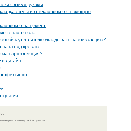
локи своими руками
Укладка стены из стеклоблоков с помощью
клоблоков на цемент
ме теплого пола
ной к утеплителю укладывать пароизоляцию?
оспана под кровлю
дима пароизоляция?
у и дизайн
и
и эффективно
ей
покрытия
язь
решено при указании обратной гиперссылки.