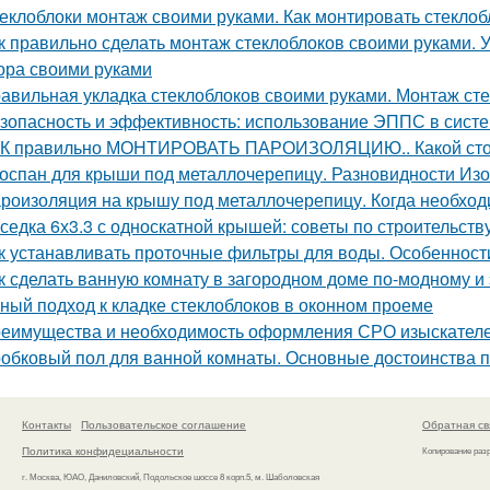
еклоблоки монтаж своими руками. Как монтировать стеклоб
к правильно сделать монтаж стеклоблоков своими руками. 
ора своими руками
авильная укладка стеклоблоков своими руками. Монтаж сте
зопасность и эффективность: использование ЭППС в систе
К правильно МОНТИРОВАТЬ ПАРОИЗОЛЯЦИЮ.. Какой сторо
оспан для крыши под металлочерепицу. Разновидности Из
роизоляция на крышу под металлочерепицу. Когда необхо
седка 6х3.3 с односкатной крышей: советы по строительств
к устанавливать проточные фильтры для воды. Особенност
к сделать ванную комнату в загородном доме по-модному 
ный подход к кладке стеклоблоков в оконном проеме
еимущества и необходимость оформления СРО изыскател
обковый пол для ванной комнаты. Основные достоинства 
Контакты
Пользовательское соглашение
Обратная св
Политика конфидециальности
Копирование раз
г. Москва, ЮАО, Даниловский, Подольское шоссе 8 корп.5, м. Шаболовская