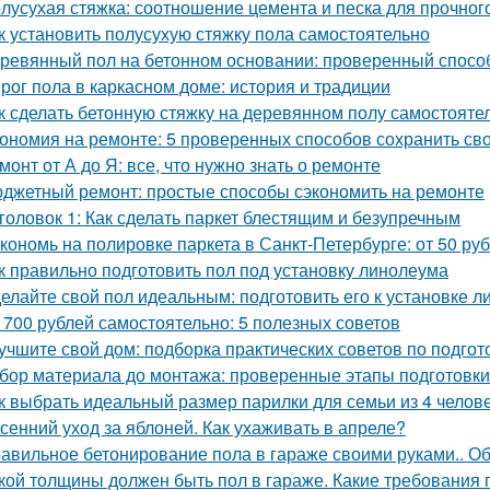
лусухая стяжка: соотношение цемента и песка для прочног
к установить полусухую стяжку пола самостоятельно
ревянный пол на бетонном основании: проверенный спосо
рог пола в каркасном доме: история и традиции
к сделать бетонную стяжку на деревянном полу самостояте
ономия на ремонте: 5 проверенных способов сохранить сво
монт от А до Я: все, что нужно знать о ремонте
джетный ремонт: простые способы сэкономить на ремонте
головок 1: Как сделать паркет блестящим и безупречным
кономь на полировке паркета в Санкт-Петербурге: от 50 руб
к правильно подготовить пол под установку линолеума
елайте свой пол идеальным: подготовить его к установке 
 700 рублей самостоятельно: 5 полезных советов
учшите свой дом: подборка практических советов по подгот
бор материала до монтажа: проверенные этапы подготовки
к выбрать идеальный размер парилки для семьи из 4 челов
сенний уход за яблоней. Как ухаживать в апреле?
авильное бетонирование пола в гараже своими руками.. Об
кой толщины должен быть пол в гараже. Какие требования