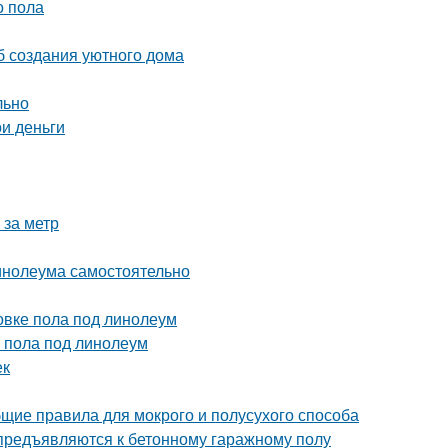
о пола
б создания уютного дома
льно
и деньги
 за метр
линолеума самостоятельно
овке пола под линолеум
 пола под линолеум
ек
щие правила для мокрого и полусухого способа
 предъявляются к бетонному гаражному полу