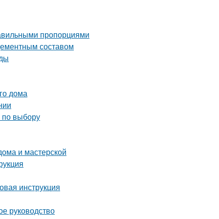
правильными пропорциями
 цементным составом
иды
го дома
нии
ы по выбору
дома и мастерской
рукция
овая инструкция
ое руководство