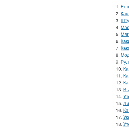
1.
Ест
2.
Как
3.
Шту
4.
Мас
5.
Мяг
6.
Как
7.
Как
8.
Мод
9.
Рул
10.
Ка
11.
Ка
12.
Ка
13.
Вы
14.
Ут
15.
Ли
16.
Ка
17.
Ук
18.
Ут