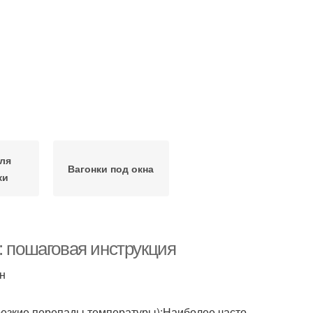
ля
Вагонки под окна
ки
: пошаговая инструкция
н
резкие перепады температуры);Наиболее часто