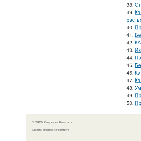
38.
Ст
39.
Ка
раств
40.
Пр
41.
Бе
42.
КА
43.
Из
44.
Па
45.
Бе
46.
Ка
47.
Ка
48.
Ум
49.
Пр
50.
Пр
© 2026 Хитрости Ремонта
Секреты качественного ремонта