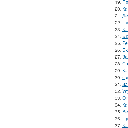
19.
По
20.
Ка
21.
Де
22.
Пи
23.
Ка
24.
Эк
25.
Ре
26.
Бю
27.
За
28.
Сэ
29.
Ка
30.
Сд
31.
За
32.
Ул
33.
От
34.
Ка
35.
Ве
36.
Пр
37.
Ка