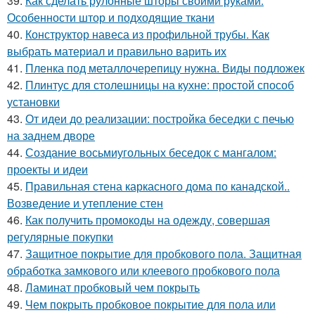
39.
Как сделать рулонные шторы своими руками.
Особенности штор и подходящие ткани
40.
Конструктор навеса из профильной трубы. Как
выбрать материал и правильно варить их
41.
Пленка под металлочерепицу нужна. Виды подложек
42.
Плинтус для столешницы на кухне: простой способ
установки
43.
От идеи до реализации: постройка беседки с печью
на заднем дворе
44.
Создание восьмиугольных беседок с мангалом:
проекты и идеи
45.
Правильная стена каркасного дома по канадской..
Возведение и утепление стен
46.
Как получить промокоды на одежду, совершая
регулярные покупки
47.
Защитное покрытие для пробкового пола. Защитная
обработка замкового или клеевого пробкового пола
48.
Ламинат пробковый чем покрыть
49.
Чем покрыть пробковое покрытие для пола или