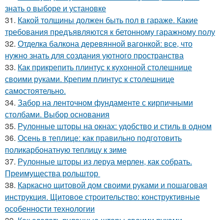
знать о выборе и установке
31.
Какой толщины должен быть пол в гараже. Какие
требования предъявляются к бетонному гаражному полу
32.
Отделка балкона деревянной вагонкой: все, что
нужно знать для создания уютного пространства
33.
Как прикрепить плинтус к кухонной столешнице
своими руками. Крепим плинтус к столешнице
самостоятельно.
34.
Забор на ленточном фундаменте с кирпичными
столбами. Выбор основания
35.
Рулонные шторы на окнах: удобство и стиль в одном
36.
Осень в теплице: как правильно подготовить
поликарбонатную теплицу к зиме
37.
Рулонные шторы из леруа мерлен, как собрать.
Преимущества рольштор
38.
Каркасно щитовой дом своими руками и пошаговая
инструкция. Щитовое строительство: конструктивные
особенности технологии