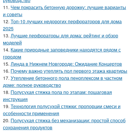
руководство
11.
Чем покрасить бетонную дорожку: лучшие варианты
и советы
12.
Топ-10 лучших недорогих перфораторов для дома
2025
13.
Лучшие перфораторы для дома: рейтинг и обзор
моделей
14.
Какие природные заповедники находятся рядом с
городом
15.
Линда в Нижнем Новгороде: Ожидание Концертов
16.
Почему важно утеплять пол первого этажа квартиры
17.
Утепление бетонного пола пеноплексом в частном
доме: полное руководство
18.
Полусухая стяжка пола по этапам: пошаговая
инструкция
19.
Технология полусухой стяжки: пропорции смеси и
особенности применения
20.
Полусухая стяжка без механизации: простой способ
сохранения продуктов