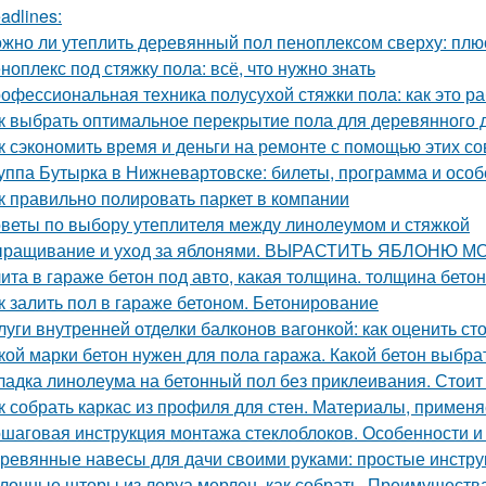
adlines:
жно ли утеплить деревянный пол пеноплексом сверху: пл
ноплекс под стяжку пола: всё, что нужно знать
офессиональная техника полусухой стяжки пола: как это ра
к выбрать оптимальное перекрытие пола для деревянного 
к сэкономить время и деньги на ремонте с помощью этих со
уппа Бутырка в Нижневартовске: билеты, программа и особ
к правильно полировать паркет в компании
веты по выбору утеплителя между линолеумом и стяжкой
ращивание и уход за яблонями. ВЫРАСТИТЬ ЯБЛОНЮ
ита в гараже бетон под авто, какая толщина. толщина бето
к залить пол в гараже бетоном. Бетонирование
луги внутренней отделки балконов вагонкой: как оценить ст
кой марки бетон нужен для пола гаража. Какой бетон выбра
ладка линолеума на бетонный пол без приклеивания. Стоит
к собрать каркас из профиля для стен. Материалы, примен
шаговая инструкция монтажа стеклоблоков. Особенности и 
ревянные навесы для дачи своими руками: простые инстру
лонные шторы из леруа мерлен, как собрать. Преимущест