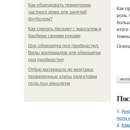
Как оборудовать территорию
Как п
частного дома для занятий
роль.
футболом?
больш
итоге
Как сделать беседку с мангалом и
темны
барбекю своими руками
Освещ
Шаг обрешетка под профнастил.
Виды материалов для обрешетки
под профнастил
Отбор материала до монтажа:
проверенные этапы подготовки
читат
пола под линолеум
Пос
1.
Ано
пола 
2.
Как