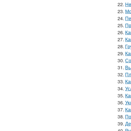
22.
He
23.
Мо
24.
Пе
25.
Пр
26.
Ка
27.
Ка
28.
Гр
29.
Ка
30.
Со
31.
Вы
32.
Пл
33.
Ка
34.
Ус
35.
Ка
36.
Ук
37.
Ка
38.
По
39.
Де
40.
Ру