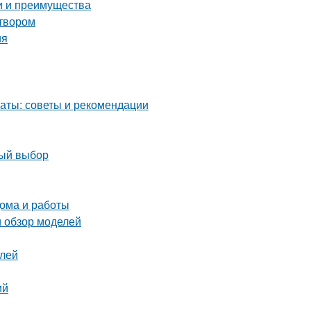
и и преимущества
створом
ия
аты: советы и рекомендации
ный выбор
ома и работы
и обзор моделей
елей
ий