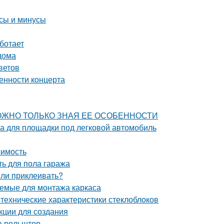
юсы и минусы
ботает
дома
ветов
енности концерта
 МОЖНО ТОЛЬКО ЗНАЯ ЕЕ ОСОБЕННОСТИ
на для площадки под легковой автомобиль
оимость
ть для пола гаража
 ли приклеивать?
яемые для монтажа каркаса
технические характеристики стеклоблоков
кции для создания
ва рольштор