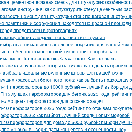
овая цементно-песчаная смесь для штукатурки: особенност
аговая инструкция: как оштукатурить стену цементным ра
 развести цемент для штукатурки стен: пошаговая инструкц
ие памятники и сооружения находятся на Красной площади
 город представлен в фотографиях
 самому обшить лоджию: пошаговая инструкция
 выбрать оптимальное напольное покрытие для вашей комн
кие особенности московской кухни стоит попробовать
имация в Петропавловске-Камчатском: Как это было
мские или рулонные шторы на кухню: как сделать правиль
к выбрать идеальные рулонные шторы для вашей кухни
лучших красок для бетонного пола: как выбрать подходящую
п-11 перфораторов до 10000 рублей — лучший выбор для д
П 15 лучших перфораторов для бетона 2025 года: рейтинг 
п-6 мощных перфораторов для сложных задач
п-10 перфораторов 2025 года: рейтинг по отзывам покупат
рфоратор 2025: как выбрать лучший среди новых моделей
п-10 перфораторов для дома до 5000 рублей: выбери лучш
уппа «Любэ» в Твери: даты концертов и особенности шоу