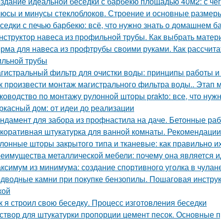
здание идеальной беседки с барбекю площадью 40м2: с чег
юсы и минусы стеклоблоков. Строение и основные размер
седки с печью барбекю: всё, что нужно знать о домашнем б
нструктор навеса из профильной трубы. Как выбрать матер
рма для навеса из профтрубы своими руками. Как рассчита
льной трубы
гистральный фильтр для очистки воды: принципы работы 
к произвести монтаж магистрального фильтра воды.. Этап 
ководство по монтажу рулонной шторы prakto: все, что нужн
ркасный дом: от идеи до реализации
ндамент для забора из профнастила на даче. Бетонные раб
коративная штукатурка для ванной комнаты. Рекомендации
лонные шторы закрытого типа и тканевые: как правильно и
еимущества металлической мебели: почему она является 
ксимум из минимума: создание спортивного уголка в чулане
дводные камни при покупке бензопилы. Пошаговая инстру
кой
к я строил свою беседку. Процесс изготовления беседки
створ для штукатурки пропорции цемент песок. Основные 