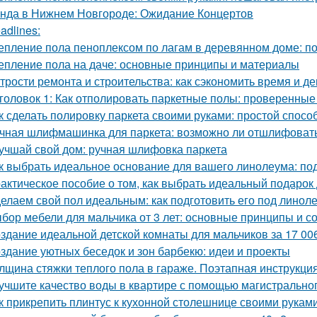
нда в Нижнем Новгороде: Ожидание Концертов
adlines:
епление пола пеноплексом по лагам в деревянном доме: п
епление пола на даче: основные принципы и материалы
трости ремонта и строительства: как сэкономить время и де
головок 1: Как отполировать паркетные полы: проверенны
к сделать полировку паркета своими руками: простой спосо
чная шлифмашинка для паркета: возможно ли отшлифоват
учшай свой дом: ручная шлифовка паркета
к выбрать идеальное основание для вашего линолеума: под
актическое пособие о том, как выбрать идеальный подарок
елаем свой пол идеальным: как подготовить его под линол
бор мебели для мальчика от 3 лет: основные принципы и с
здание идеальной детской комнаты для мальчиков за 17 00
здание уютных беседок и зон барбекю: идеи и проекты
лщина стяжки теплого пола в гараже. Поэтапная инструкция
учшите качество воды в квартире с помощью магистрально
к прикрепить плинтус к кухонной столешнице своими рукам