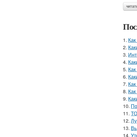
читат
Пос
1.
Как
2.
Как
3.
Инт
4.
Как
5.
Как
6.
Как
7.
Как
8.
Как
9.
Как
10.
По
11.
ТО
12.
Лу
13.
Вы
14.
Ут