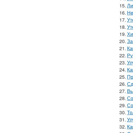
15.
Ли
16.
He
17.
Ут
18.
Ут
19.
Хи
20.
За
21.
Ка
22.
Ру
23.
Ул
24.
Ка
25.
Пр
26.
Сд
27.
Вы
28.
Со
29.
Со
30.
То
31.
Ул
32.
Ка