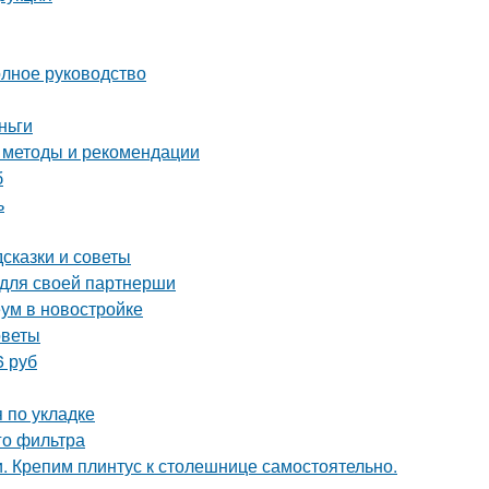
олное руководство
ньги
е методы и рекомендации
б
ь
сказки и советы
 для своей партнерши
еум в новостройке
оветы
6 руб
 по укладке
го фильтра
и. Крепим плинтус к столешнице самостоятельно.