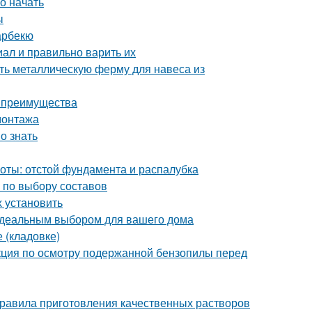
о начать
ы
арбекю
иал и правильно варить их
ть металлическую ферму для навеса из
и преимущества
монтажа
о знать
оты: отстой фундамента и распалубка
 по выбору составов
х установить
идеальным выбором для вашего дома
 (кладовке)
кция по осмотру подержанной бензопилы перед
правила приготовления качественных растворов