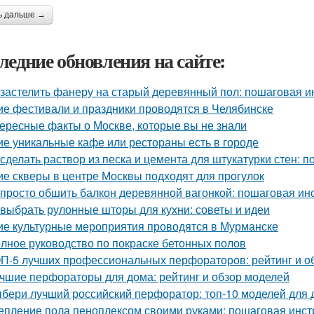
ь дальше →
ледние обновления на сайте:
 застелить фанеру на старый деревянный пол: пошаговая и
ие фестивали и праздники проводятся в Челябинске
ересные факты о Москве, которые вы не знали
ие уникальные кафе или рестораны есть в городе
 сделать раствор из песка и цемента для штукатурки стен: 
ие скверы в центре Москвы подходят для прогулок
 просто обшить балкон деревянной вагонкой: пошаговая ин
 выбрать рулонные шторы для кухни: советы и идеи
ие культурные мероприятия проводятся в Мурманске
лное руководство по покраске бетонных полов
П-5 лучших профессиональных перфораторов: рейтинг и о
чшие перфораторы для дома: рейтинг и обзор моделей
бери лучший российский перфоратор: топ-10 моделей для 
епление пола пеноплексом своими руками: пошаговая инст