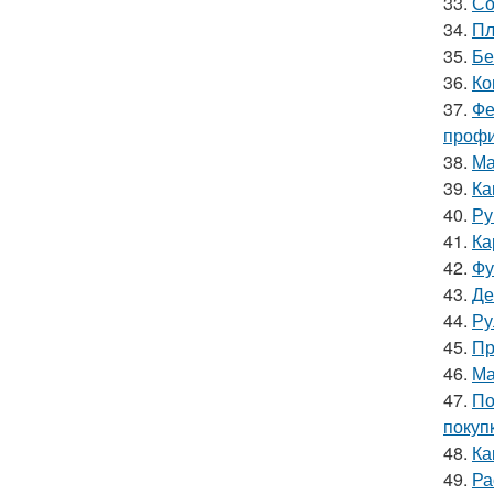
33.
Со
34.
Пл
35.
Бе
36.
Ко
37.
Фе
профи
38.
Ма
39.
Ка
40.
Ру
41.
Ка
42.
Фу
43.
Де
44.
Ру
45.
Пр
46.
Ма
47.
По
покуп
48.
Ка
49.
Ра