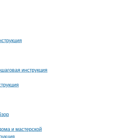
нструкция
пошаговая инструкция
струкция
бзор
дома и мастерской
рукция